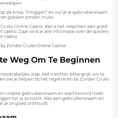
bevestigen.
e op de knop “Inloggen” en vul je je gebruikersnaam
 met gokken zonder cruks.
 Cruks Online Casino, dan is het misschien een goed
 casino. Daar vind je alle informatie over de spellen,
t casino.
 bij Zonder Cruks Online Casino!
gste Weg Om Te Beginnen
n noodzakelijke stap. Het is echter belangrijk om te
len we je helpen bij het registreren bij Zonder Cruks
e een unieke gebruikersnaam en wachtwoord moet
ijgen tot je account. Kies een gebruikersnaam en
at je ze goed onthoudt.
snaam