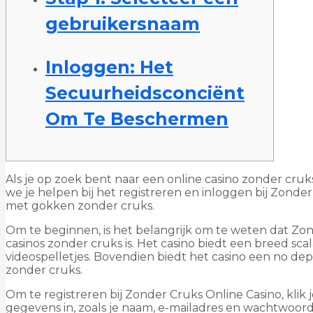
gebruikersnaam
Inloggen: Het
Secuurheidsconciënt
Om Te Beschermen
Als je op zoek bent naar een online casino zonder cruks, 
we je helpen bij het registreren en inloggen bij Zonde
met gokken zonder cruks.
Om te beginnen, is het belangrijk om te weten dat Zon
casinos zonder cruks is. Het casino biedt een breed sc
videospelletjes. Bovendien biedt het casino een no d
zonder cruks.
Om te registreren bij Zonder Cruks Online Casino, klik 
gegevens in, zoals je naam, e-mailadres en wachtwoor