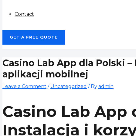
Contact
GET A FREE QUOTE
Casino Lab App dla Polski – I
aplikacji mobilnej
Leave a Comment
/
Uncategorized
/ By
admin
Casino Lab App d
Instalacja i korz