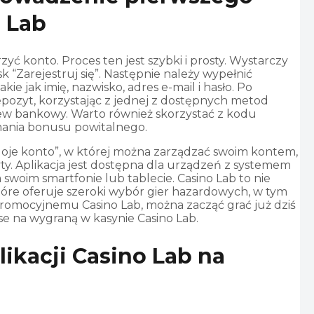
o Lab
yć konto. Proces ten jest szybki i prosty. Wystarczy
k “Zarejestruj się”. Następnie należy wypełnić
ie jak imię, nazwisko, adres e-mail i hasło. Po
epozyt, korzystając z jednej z dostępnych metod
elew bankowy. Warto również skorzystać z kodu
mania bonusu powitalnego.
“Moje konto”, w której można zarządzać swoim kontem,
ty. Aplikacja jest dostępna dla urządzeń z systemem
 swoim smartfonie lub tablecie. Casino Lab to nie
które oferuje szeroki wybór gier hazardowych, w tym
i promocyjnemu Casino Lab, można zacząć grać już dziś
se na wygraną w kasynie Casino Lab.
likacji Casino Lab na