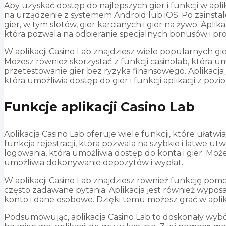
Aby uzyskać dostęp do najlepszych gier i funkcji w apli
na urządzenie z systemem Android lub iOS. Po zainstal
gier, w tym slotów, gier karcianych i gier na żywo. Apli
która pozwala na odbieranie specjalnych bonusów i pro
W aplikacji Casino Lab znajdziesz wiele popularnych gie
Możesz również skorzystać z funkcji casinolab, która u
przetestowanie gier bez ryzyka finansowego. Aplikacja
która umożliwia dostęp do gier i funkcji aplikacji z po
Funkcje aplikacji Casino Lab
Aplikacja Casino Lab oferuje wiele funkcji, które ułatwiaj
funkcja rejestracji, która pozwala na szybkie i łatwe ut
logowania, która umożliwia dostęp do konta i gier. Może
umożliwia dokonywanie depozytów i wypłat.
W aplikacji Casino Lab znajdziesz również funkcję pomo
często zadawane pytania. Aplikacja jest również wypos
konto i dane osobowe. Dzięki temu możesz grać w apli
Podsumowując, aplikacja Casino Lab to doskonały wybór