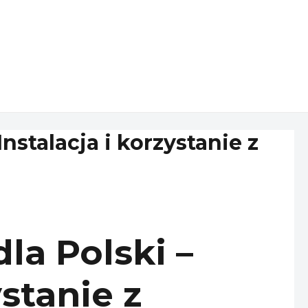
nstalacja i korzystanie z
la Polski –
ystanie z