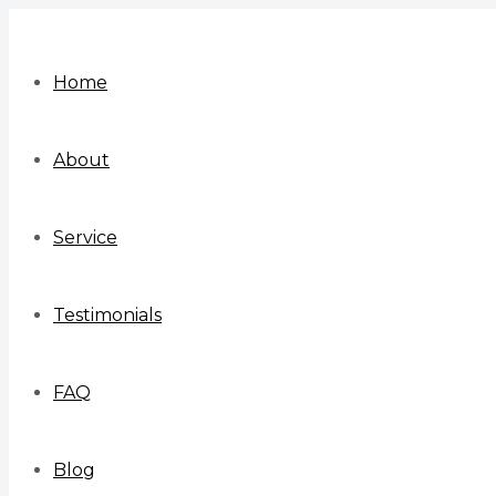
Skip
Post
Type
Name*
Email*
Website
to
navigation
here..
content
Home
About
Service
Testimonials
FAQ
Blog