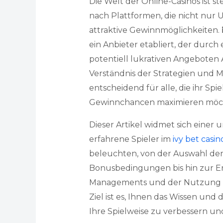
Die Welt der Online-Casinos ist 
nach Plattformen, die nicht nur
attraktive Gewinnmöglichkeiten.
ein Anbieter etabliert, der durch
potentiell lukrativen Angeboten
Verständnis der Strategien und Mög
entscheidend für alle, die ihr Spi
Gewinnchancen maximieren möc
Dieser Artikel widmet sich einer
erfahrene Spieler im
ivy bet casin
beleuchten, von der Auswahl der
Bonusbedingungen bis hin zur En
Managements und der Nutzung vo
Ziel ist es, Ihnen das Wissen un
Ihre Spielweise zu verbessern und 