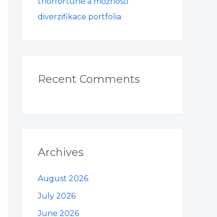
thorfortune a možnosti
diverzifikace portfolia
Recent Comments
Archives
August 2026
July 2026
June 2026