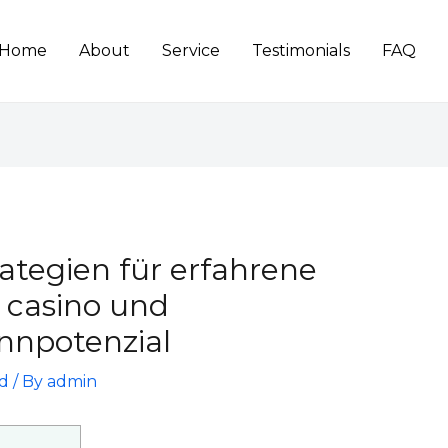
Home
About
Service
Testimonials
FAQ
tegien für erfahrene
t casino und
npotenzial
d
/ By
admin