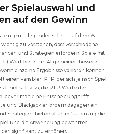
er Spielauswahl und
en auf den Gewinn
 ist ein grundlegender Schritt auf dem Weg
st wichtig zu verstehen, dass verschiedene
ancen und Strategien erfordern. Spiele mit
TP) Wert bieten im Allgemeinen bessere
wenn einzelne Ergebnisse variieren können.
ft einen variablen RTP, der sich je nach Spiel
s lohnt sich also, die RTP-Werte der
, bevor man eine Entscheidung trifft.
ette und Blackjack erfordern dagegen ein
und Strategien, bieten aber im Gegenzug die
s Spiel und die Anwendung bewährter
cen signifikant zu erhöhen.