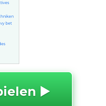
tives
chniken
vy bet
des
pielen ▶️