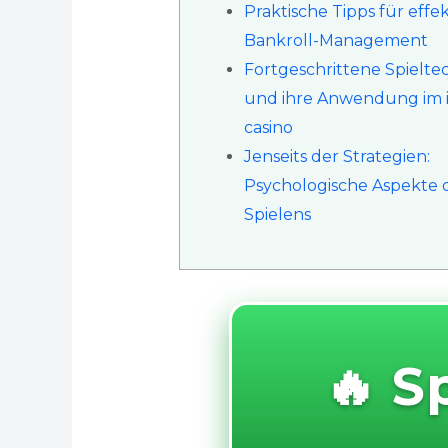
Praktische Tipps für effek
Bankroll-Management
Fortgeschrittene Spielte
und ihre Anwendung im i
casino
Jenseits der Strategien:
Psychologische Aspekte 
Spielens
🔥 S