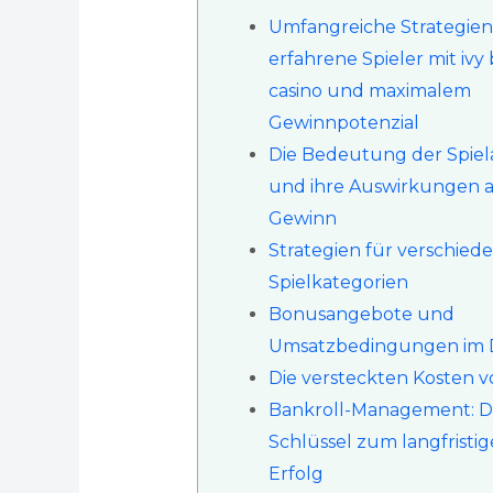
Umfangreiche Strategien
erfahrene Spieler mit ivy
casino und maximalem
Gewinnpotenzial
Die Bedeutung der Spie
und ihre Auswirkungen 
Gewinn
Strategien für verschied
Spielkategorien
Bonusangebote und
Umsatzbedingungen im D
Die versteckten Kosten v
Bankroll-Management: D
Schlüssel zum langfristi
Erfolg