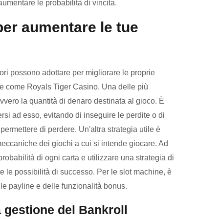
mentare le probabilità di vincita.
per aumentare le tue
ori possono adottare per migliorare le proprie
line come Royals Tiger Casino. Una delle più
ovvero la quantità di denaro destinata al gioco. È
rsi ad esso, evitando di inseguire le perdite o di
ermettere di perdere. Un'altra strategia utile è
eccaniche dei giochi a cui si intende giocare. Ad
obabilità di ogni carta e utilizzare una strategia di
le possibilità di successo. Per le slot machine, è
le payline e delle funzionalità bonus.
 gestione del Bankroll