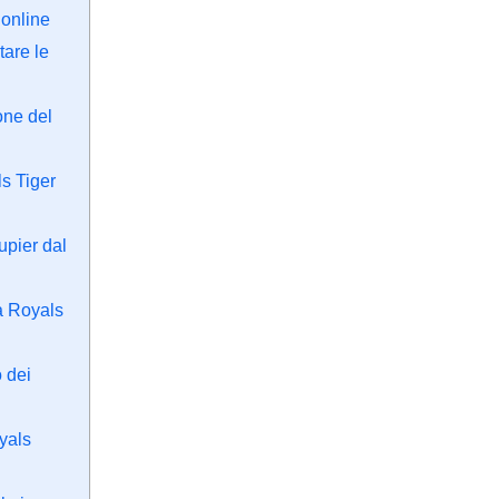
 online
tare le
one del
ls Tiger
upier dal
a Royals
 dei
oyals