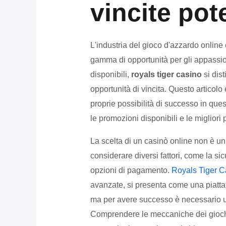
vincite pot
L'industria del gioco d'azzardo online
gamma di opportunità per gli appassio
disponibili,
royals tiger casino
si dist
opportunità di vincita. Questo articolo
proprie possibilità di successo in ques
le promozioni disponibili e le migliori
La scelta di un casinò online non è u
considerare diversi fattori, come la sicu
opzioni di pagamento.
Royals Tiger C
avanzate, si presenta come una piattaf
ma per avere successo è necessario u
Comprendere le meccaniche dei giochi, g