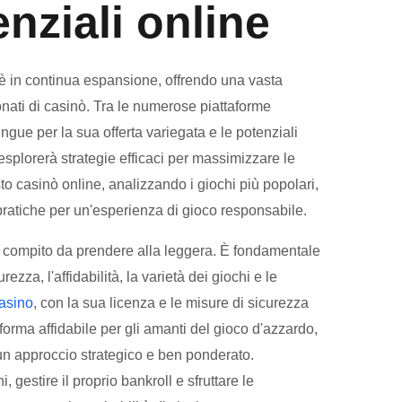
enziali online
 è in continua espansione, offrendo una vasta
nati di casinò. Tra le numerose piattaforme
ingue per la sua offerta variegata e le potenziali
 esplorerà strategie efficaci per massimizzare le
to casinò online, analizzando i giochi più popolari,
 pratiche per un'esperienza di gioco responsabile.
n compito da prendere alla leggera. È fondamentale
rezza, l'affidabilità, la varietà dei giochi e le
asino
, con la sua licenza e le misure di sicurezza
orma affidabile per gli amanti del gioco d'azzardo,
n approccio strategico e ben ponderato.
estire il proprio bankroll e sfruttare le