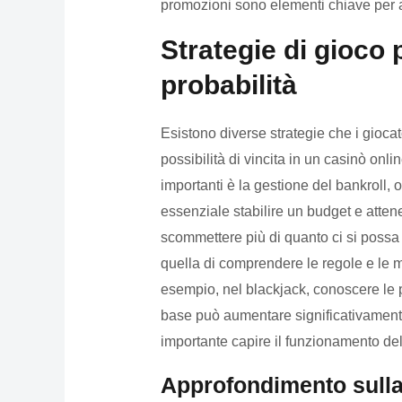
promozioni sono elementi chiave per au
Strategie di gioco 
probabilità
Esistono diverse strategie che i giocat
possibilità di vincita in un casinò on
importanti è la gestione del bankroll, 
essenziale stabilire un budget e attene
scommettere più di quanto ci si possa p
quella di comprendere le regole e le m
esempio, nel blackjack, conoscere le pr
base può aumentare significativamente 
importante capire il funzionamento del
Approfondimento sulla