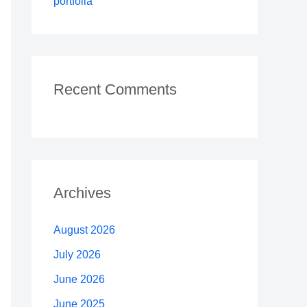
portfolia
Recent Comments
Archives
August 2026
July 2026
June 2026
June 2025