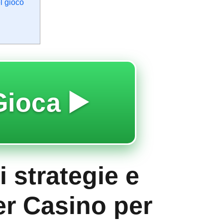
el gioco
Gioca ▶️
i strategie e
er Casino per