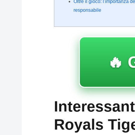
Oltre il gioco: l'importanza d
responsabile
🔥 
Interessant
Royals Tig