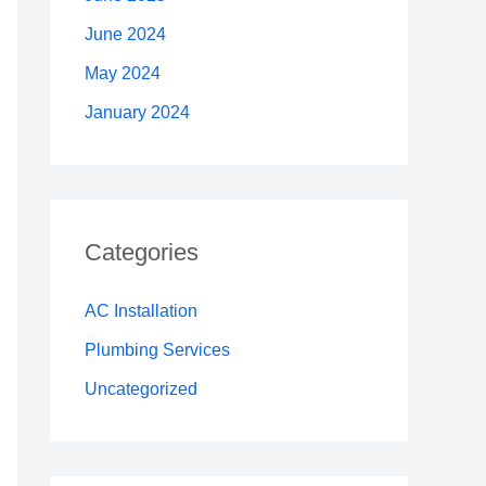
June 2024
May 2024
January 2024
Categories
AC Installation
Plumbing Services
Uncategorized