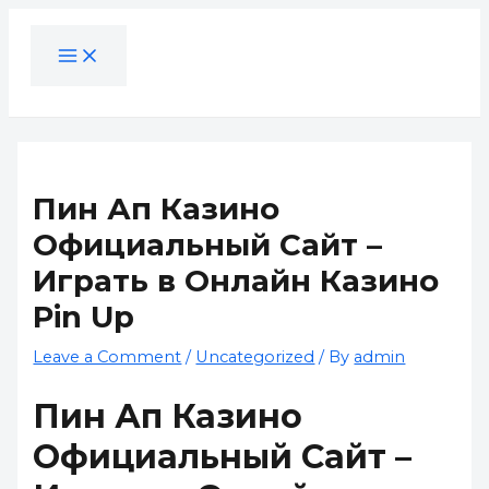
MAIN
Skip
Post
Type
Name*
Email*
Website
S
MENU
to
navigation
here..
e
content
a
r
c
h
Пин Ап Казино
f
o
Официальный Сайт –
r
Играть в Онлайн Казино
:
Pin Up
Leave a Comment
/
Uncategorized
/ By
admin
Пин Ап Казино
Официальный Сайт –