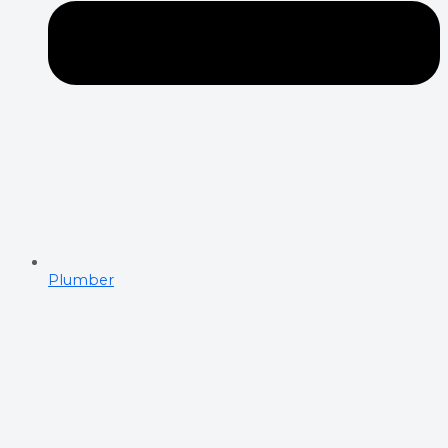
Plumber