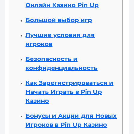
Онлайн Казино Pin Up
Большой выбор игр
Лучшие условия для
игроков
Безопасность и
конфиденциальность
Как Зарегистрироваться и
Начать Играть в Pin Up
Казино
Бонусы и Акции для Новых
Игроков в Pin Up Казино