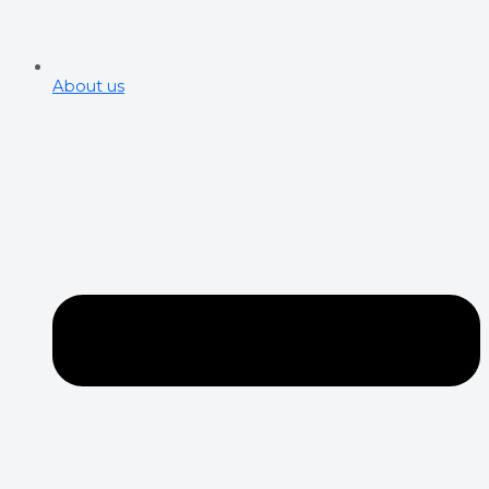
About us