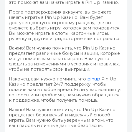
это поможет вам начать играть в Pin Up Казино.
После подтверждения аккаунта, вы сможете
начать играть в Pin Up Казино. Вам будет
доступен доступ к игровому разделу, где вы
сможете выбрать игру, которая вам понравится.
Вы можете играть в слоты, карточные игры,
рулетку и другие игры, которые вам понравятся.
Важно! Вам нужно помнить, что Pin Up Казино
предлагает различные бонусы и акции, которые
могут помочь вам начать играть. Вам нужно
следить за изменениями в условиях и правилах,
чтобы не потерять свои выигрыши.
Наконец, вам нужно помнить, что
pinup
Pin Up
Казино предлагает 24/7 поддержку, чтобы
помочь вам в любое время. Если у вас возникнут
вопросы или проблемы, вам нужно обращаться
к поддержке, чтобы получить помощь.
Важно! Вам нужно помнить, что Pin Up Казино
предлагает безопасный и надежный способ
играть. Вам нужно быть уверенным в том, что
ваш пароль и личные данные безопасны.