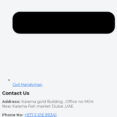
Civil Handyman
Contact Us
Address:
Karama gold Building , Office no M04
Near Karama Fish market Dubai ,UAE
Phone No:
+971 5 516 99341