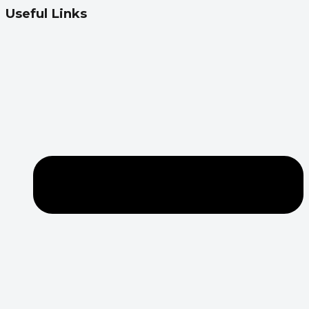
Useful Links