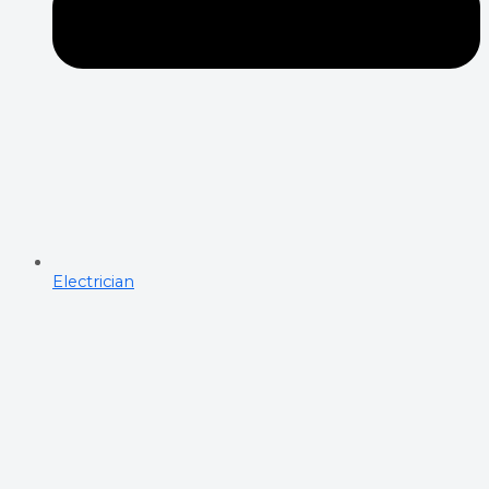
Electrician