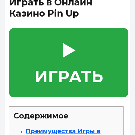
Играть в Онлайн
Казино Pin Up
▶️
ИГРАТЬ
Содержимое
Преимущества Игры в