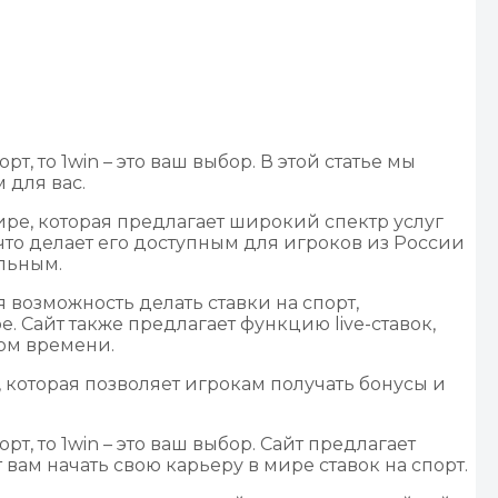
, то 1win – это ваш выбор. В этой статье мы
 для вас.
мире, которая предлагает широкий спектр услуг
 что делает его доступным для игроков из России
альным.
 возможность делать ставки на спорт,
. Сайт также предлагает функцию live-ставок,
ном времени.
, которая позволяет игрокам получать бонусы и
т, то 1win – это ваш выбор. Сайт предлагает
вам начать свою карьеру в мире ставок на спорт.