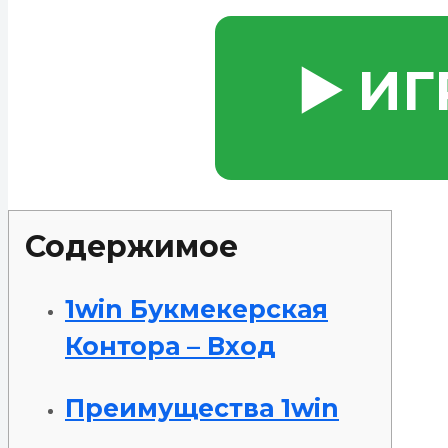
▶️ И
Содержимое
1win Букмекерская
Контора – Вход
Преимущества 1win