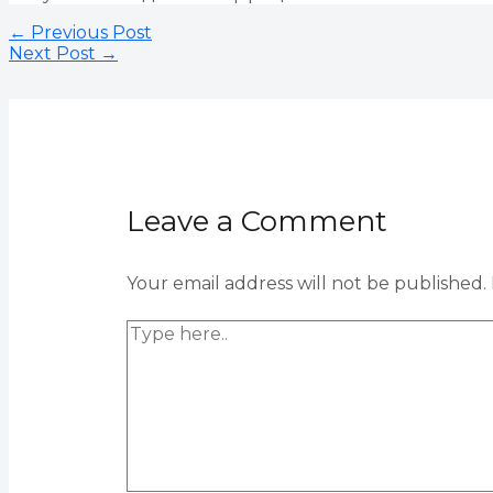
←
Previous Post
Next Post
→
Leave a Comment
Your email address will not be published.