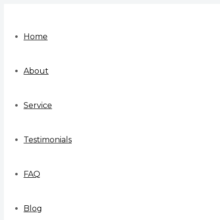
Skip
Post
Type
Name*
Email*
Website
to
navigation
here..
content
Home
About
Service
Testimonials
FAQ
Blog