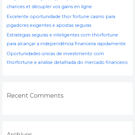
:
chances et décupler vos gains en ligne
Excelente oportunidade thor fortune casino para
jogadores exigentes e apostas seguras
Estratégias seguras e inteligentes com thorfortune
para alcançar a independência financeira rapidamente
Oportunidades únicas de investimento com
thorfortune e análise detalhada do mercado financeiro
Recent Comments
Archives