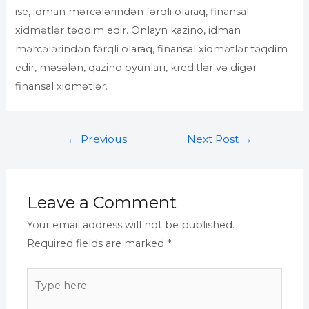
ise, idman mərcələrindən fərqli olaraq, finansal
xidmətlər təqdim edir. Onlayn kazino, idman
mərcələrindən fərqli olaraq, finansal xidmətlər təqdim
edir, məsələn, qazino oyunları, kreditlər və digər
finansal xidmətlər.
←
Previous
Next Post
→
Post
Leave a Comment
Your email address will not be published.
Required fields are marked
*
Type
here..