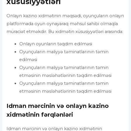
xüsusiyyətləri
Onlayn kazino xidmətinin məqsədi, oyunçuların onlayn
platformada oyun oynayaraq məhsul sahibi olmaqla
müraciət etməkdir. Bu xidmətin xüsusiyyətləri arasında:
Onlayn oyunların təqdim edilməsi
Oyunçuların maliyyə təminatlarının təmin
edilməsi
Oyunçuların maliyyə təminatlarının təmin
etməsinin məsləhətlərinin təqdim edilməsi
Oyunçuların maliyyə təminatlarının təmin
etməsinin məsləhətlərinin təqdim edilməsi
Idman mərcinin və onlayn kazino
xidmətinin fərqlənləri
Idman mərcinin və onlayn kazino xidmətinin