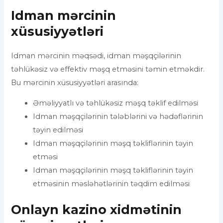
Idman mərcinin
xüsusiyyətləri
Idman mərcinin məqsədi, idman məşqçilərinin
təhlükəsiz və effektiv məşq etməsini təmin etməkdir.
Bu mərcinin xüsusiyyətləri arasında:
Əməliyyatlı və təhlükəsiz məşq təklif edilməsi
Idman məşqçilərinin tələblərini və hədəflərinin
təyin edilməsi
Idman məşqçilərinin məşq təkliflərinin təyin
etməsi
Idman məşqçilərinin məşq təkliflərinin təyin
etməsinin məsləhətlərinin təqdim edilməsi
Onlayn kazino xidmətinin