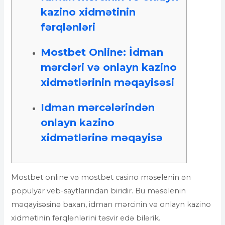
kazino xidmətinin
fərqlənləri
Mostbet Online: İdman
mərcləri və onlayn kazino
xidmətlərinin məqayisəsi
Idman mərcələrindən
onlayn kazino
xidmətlərinə məqayisə
Mostbet online və mostbet casino məselenin ən
populyar veb-saytlarından biridir. Bu məselenin
məqayisəsinə baxan, idman mərcinin və onlayn kazino
xidmətinin fərqlənlərini təsvir edə bilərik.