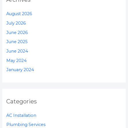
August 2026
July 2026
June 2026
June 2025
June 2024
May 2024
January 2024
Categories
AC Installation
Plumbing Services