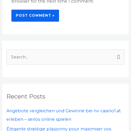
browser for the next time I comment.
S
e
a
r
c
Recent Posts
h
f
Angebote vergleichen und Gewinne bei nv-casino1.at
o
erleben – seriös online spielen
r
Élégante stratégie playjonny pour maximiser vos