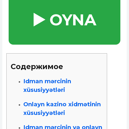
▶️ OYNA
Содержимое
Idman mərcinin
xüsusiyyətləri
Onlayn kazino xidmətinin
xüsusiyyətləri
Idman mərcinin və onlayn