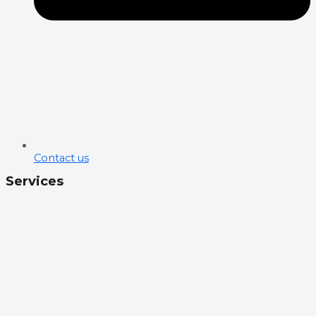
Contact us
Services