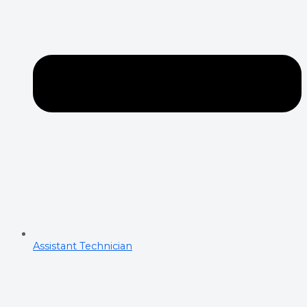
Assistant Technician