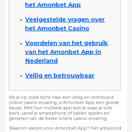
het Amonbet App
Veelgestelde vragen over
het Amonbet Casino
Voordelen van het gebruik
van het Amonbet App in
Nederland
Veilig en betrouwbaar
Als je op zoek bent naar een veilig en vertrouwd
online casino-ervaring, is Amonbet App een goede
keuze. Met hun mobiele app kun je waar je ook
bent, vanaf je smartphone of tablet, spelen en
genieten van de beste online casino-ervaring.
Waarom kiezen voor Amonbet App? Het antwoord