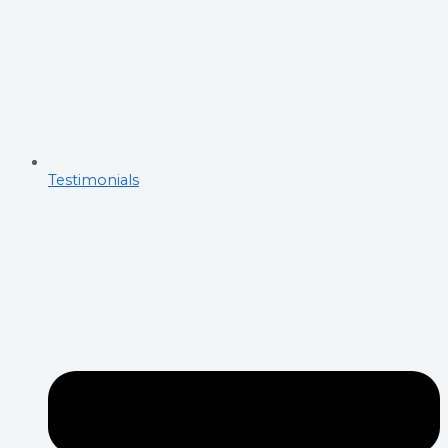
Testimonials