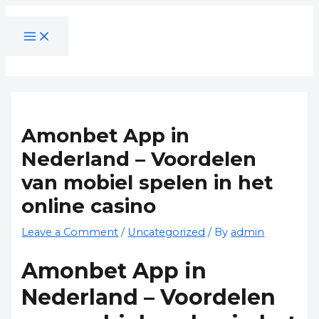
MAIN
Skip
Post
Type
Name*
Email*
Website
S
MENU
to
navigation
here..
e
content
a
r
c
h
Amonbet App in
f
Nederland – Voordelen
o
r
van mobiel spelen in het
:
online casino
Leave a Comment
/
Uncategorized
/ By
admin
Amonbet App in
Nederland – Voordelen