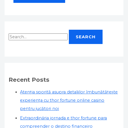
Recent Posts
Atenția sporită asupra detaliilor îmbunătățește
experiența cu thor fortune online casino
pentru jucători noi
Extraordinária jornada e thor fortune para
compreender o destino financeiro