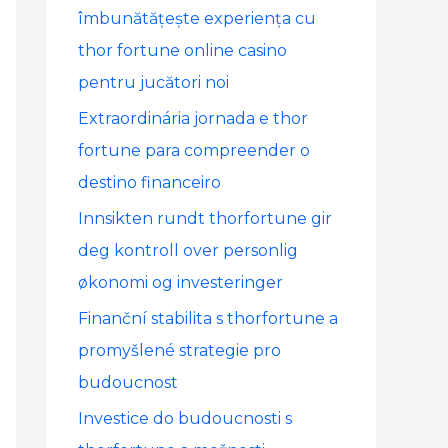
o
îmbunătățește experiența cu
r
thor fortune online casino
:
pentru jucători noi
Extraordinária jornada e thor
fortune para compreender o
destino financeiro
Innsikten rundt thorfortune gir
deg kontroll over personlig
økonomi og investeringer
Finanční stabilita s thorfortune a
promyšlené strategie pro
budoucnost
Investice do budoucnosti s