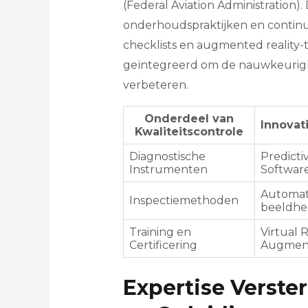
(Federal Aviation Administration).
onderhoudspraktijken en continue
checklists en augmented realit
geïntegreerd om de nauwkeurig
verbeteren.
Onderdeel van
Innovat
Kwaliteitscontrole
Diagnostische
Predicti
Instrumenten
Softwar
Automat
Inspectiemethoden
beeldhe
Training en
Virtual R
Certificering
Augment
Expertise Verste