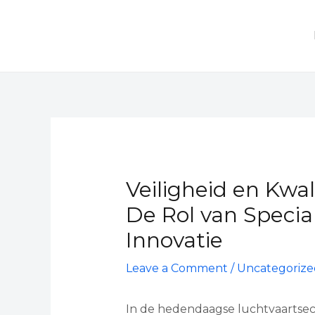
Skip
to
content
Post
navigation
Veiligheid en Kwal
De Rol van Specia
Innovatie
Leave a Comment
/
Uncategorize
In de hedendaagse luchtvaartsector