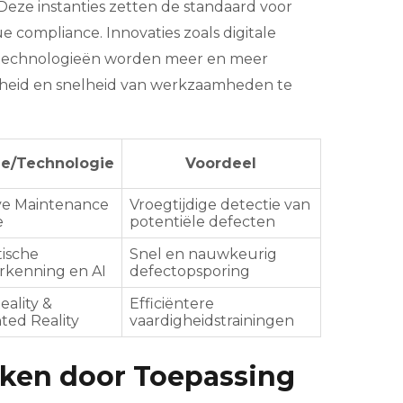
 Deze instanties zetten de standaard voor
 compliance. Innovaties zoals digitale
y-technologieën worden meer en meer
heid en snelheid van werkzaamheden te
ie/Technologie
Voordeel
ve Maintenance
Vroegtijdige detectie van
e
potentiële defecten
ische
Snel en nauwkeurig
rkenning en AI
defectopsporing
eality &
Efficiëntere
ed Reality
vaardigheidstrainingen
rken door Toepassing