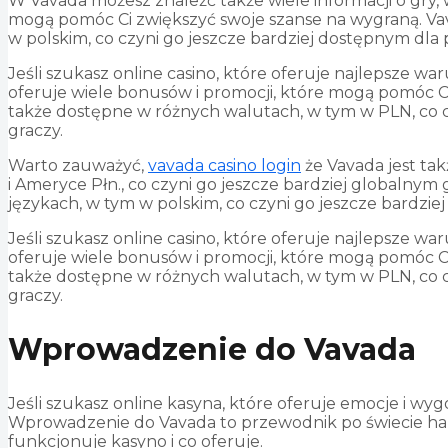
W Vavada możesz znaleźć także wiele informacji o gry, w 
mogą pomóc Ci zwiększyć swoje szanse na wygraną. Vav
w polskim, co czyni go jeszcze bardziej dostępnym dla p
Jeśli szukasz online casino, które oferuje najlepsze w
oferuje wiele bonusów i promocji, które mogą pomóc Ci
także dostępne w różnych walutach, w tym w PLN, co cz
graczy.
Warto zauważyć,
vavada casino login
że Vavada jest tak
i Ameryce Płn., co czyni go jeszcze bardziej globalny
językach, w tym w polskim, co czyni go jeszcze bardzie
Jeśli szukasz online casino, które oferuje najlepsze w
oferuje wiele bonusów i promocji, które mogą pomóc Ci
także dostępne w różnych walutach, w tym w PLN, co cz
graczy.
Wprowadzenie do Vavada
Jeśli szukasz online kasyna, które oferuje emocje i wy
Wprowadzenie do Vavada to przewodnik po świecie haz
funkcjonuje kasyno i co oferuje.