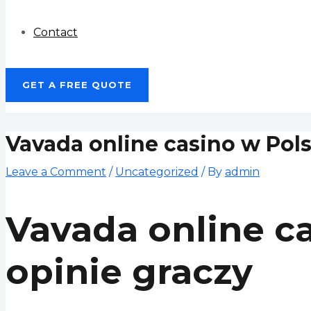
Contact
GET A FREE QUOTE
Vavada online casino w Pols
Leave a Comment
/
Uncategorized
/ By
admin
Vavada online ca
opinie graczy