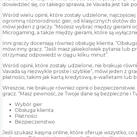
dowiedzieć się, co takiego sprawia, że Vavada jest tak p
Wśród wielu opinii, które zostały udzielone, najczęście
ogromną różnorodność gier, od klasycznych slotów do b
mówi jeden z graczy. “Możesz wybrać między gierami o
Microgaming, a także między gierami, które są wyłączn
Inni graczy doceniają również obsługę klienta. “Obsług
mówi inny gracz. “Jeśli masz jakiekolwiek pytania lub p
otrzymasz odpowiedź w ciągu kilku minut”.
Wśród opinii, które zostały udzielone, nie brakuje równi
Vavada są niezwykle proste i szybkie”, mówi jeden z g
płatności, takimi jak kartą kredytową, e-walletami lu
Wreszcie, nie brakuje również opinii o bezpieczeństwie.
gracz. “Masz pewność, że Twoje dane są bezpieczne i Tw
Wybór gier
Obsługa klienta
Płatności
Bezpieczeństwo
Jeśli szukasz kasyna online, które oferuje wszystko, c