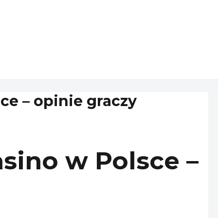
ce – opinie graczy
sino w Polsce –