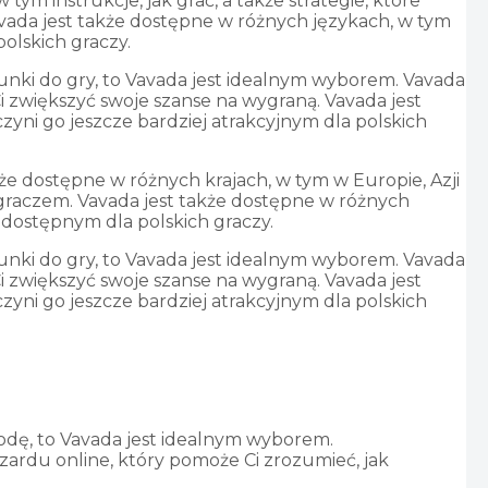
tym instrukcje, jak grać, a także strategie, które
ada jest także dostępne w różnych językach, w tym
olskich graczy.
arunki do gry, to Vavada jest idealnym wyborem. Vavada
 zwiększyć swoje szanse na wygraną. Vavada jest
yni go jeszcze bardziej atrakcyjnym dla polskich
że dostępne w różnych krajach, w tym w Europie, Azji
m graczem. Vavada jest także dostępne w różnych
j dostępnym dla polskich graczy.
arunki do gry, to Vavada jest idealnym wyborem. Vavada
 zwiększyć swoje szanse na wygraną. Vavada jest
yni go jeszcze bardziej atrakcyjnym dla polskich
godę, to Vavada jest idealnym wyborem.
ardu online, który pomoże Ci zrozumieć, jak