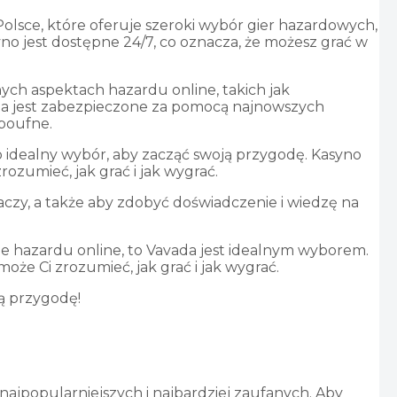
Polsce, które oferuje szeroki wybór gier hazardowych,
yno jest dostępne 24/7, co oznacza, że możesz grać w
ch aspektach hazardu online, takich jak
a jest zabezpieczone za pomocą najnowszych
 poufne.
to idealny wybór, aby zacząć swoją przygodę. Kasyno
rozumieć, jak grać i jak wygrać.
raczy, a także aby zdobyć doświadczenie i wiedzę na
cie hazardu online, to Vavada jest idealnym wyborem.
oże Ci zrozumieć, jak grać i jak wygrać.
ją przygodę!
najpopularniejszych i najbardziej zaufanych. Aby