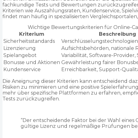
fachkundige Tests und Bewertungen zurückzugreifen.
Kriterien wie Auszahlungsraten, Kundenservice, Spielv
findet man häufig in spezialisierten Vergleichsportalen,
Wichtige Bewertungskriterien für Online-Ca
Kriterium
Beschreibung
Sicherheitsstandards
Verschlüsselungstechnologien
Lizenzierung
Aufsichtsbehörden, nationale
Spielangebot
Variabilität, Software-Provider,
Bonusse und Aktionen
Gewährleistung fairer Bonus
Kundenservice
Erreichbarkeit, Support-Qualit
Die Aneignung dieser Kriterien kann entscheidend dazu
Risiken zu minimieren und eine positive Spielerfahrung
mehr über spezifische Plattformen zu erfahren, empfi
Tests zurückzugreifen.
“Der entscheidende Faktor bei der Wahl eines On
gültige Lizenz und regelmäßige Prüfungen best