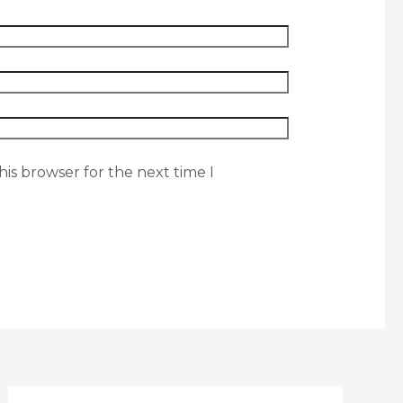
is browser for the next time I