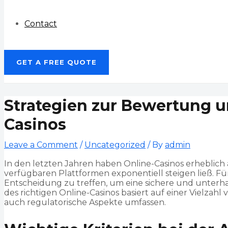
Contact
GET A FREE QUOTE
Strategien zur Bewertung 
Casinos
Leave a Comment
/
Uncategorized
/ By
admin
In den letzten Jahren haben Online-Casinos erheblich
verfügbaren Plattformen exponentiell steigen ließ. Für 
Entscheidung zu treffen, um eine sichere und unterh
des richtigen Online-Casinos basiert auf einer Vielzahl
auch regulatorische Aspekte umfassen.