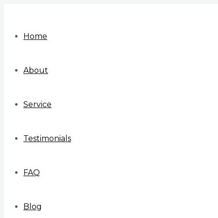
Skip
Post
Type
Name*
Email*
Website
to
navigation
here..
content
Home
About
Service
Testimonials
FAQ
Blog