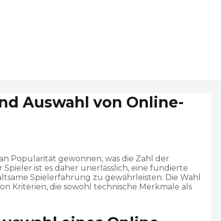
und Auswahl von Online-
 an Popularität gewonnen, was die Zahl der
Spieler ist es daher unerlässlich, eine fundierte
altsame Spielerfahrung zu gewährleisten. Die Wahl
 von Kriterien, die sowohl technische Merkmale als