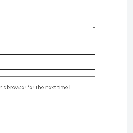
is browser for the next time I