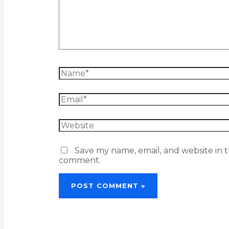
Save my name, email, and website in th
comment.