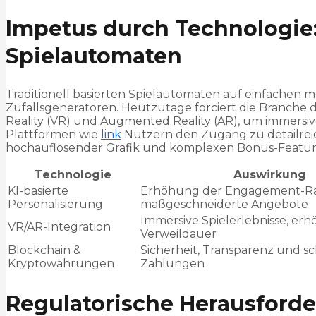
Impetus durch Technologie:
Spielautomaten
Traditionell basierten Spielautomaten auf einfachen 
Zufallsgeneratoren. Heutzutage forciert die Branche die
Reality (VR) und Augmented Reality (AR), um immersiv
Plattformen wie
link
Nutzern den Zugang zu detailreich
hochauflösender Grafik und komplexen Bonus-Feature
Technologie
Auswirkung
KI-basierte
Erhöhung der Engagement-Ra
Personalisierung
maßgeschneiderte Angebote
Immersive Spielerlebnisse, erh
VR/AR-Integration
Verweildauer
Blockchain &
Sicherheit, Transparenz und s
Kryptowährungen
Zahlungen
Regulatorische Herausford