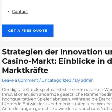
Contact
GET A FREE QUOTE
Strategien der Innovation 
Casino-Markt: Einblicke in 
Marktkräfte
Leave a Comment
/
Uncategorized
/ By
admin
Der digitale Glücksspielmarkt ist in einem rasanten W
Innovationen, sich ändernde gesetzliche Rahmenbed
hochqualitativen Spielerlebnissen. Während die Branche
führende Entwickler zunehmend strategische Weiche
Anforderungen gerecht zu werden als auch das Nutzer