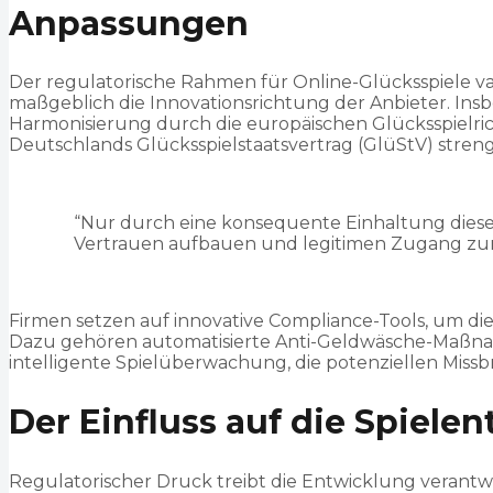
Anpassungen
Der regulatorische Rahmen für Online-Glücksspiele va
maßgeblich die Innovationsrichtung der Anbieter. In
Harmonisierung durch die europäischen Glücksspielri
Deutschlands Glücksspielstaatsvertrag (GlüStV) stren
“Nur durch eine konsequente Einhaltung diese
Vertrauen aufbauen und legitimen Zugang zum
Firmen setzen auf innovative Compliance-Tools, um die
Dazu gehören automatisierte Anti-Geldwäsche-Maßn
intelligente Spielüberwachung, die potenziellen Missb
Der Einfluss auf die Spiele
Regulatorischer Druck treibt die Entwicklung verantw