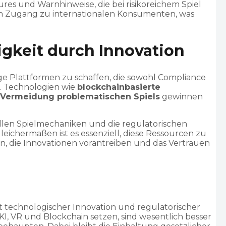
res und Warnhinweise, die bei risikoreichem Spiel
den Zugang zu internationalen Konsumenten, was
igkeit durch Innovation
ge Plattformen zu schaffen, die sowohl Compliance
n. Technologien wie
blockchainbasierte
ur Vermeidung problematischen Spiels
gewinnen
ktuellen Spielmechaniken und die regulatorischen
ichermaßen ist es essenziell, diese Ressourcen zu
n, die Innovationen vorantreiben und das Vertrauen
t technologischer Innovation und regulatorischer
KI, VR und Blockchain setzen, sind wesentlich besser