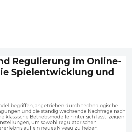
und Regulierung im Online-
die Spielentwicklung und
andel begriffen, angetrieben durch technologische
ingungen und die ständig wachsende Nachfrage nach
 klassische Betriebsmodelle hinter sich lässt, zeigen
nstellungen, um sowohl regulatorischen
erlebnis auf ein neues Niveau zu heben.