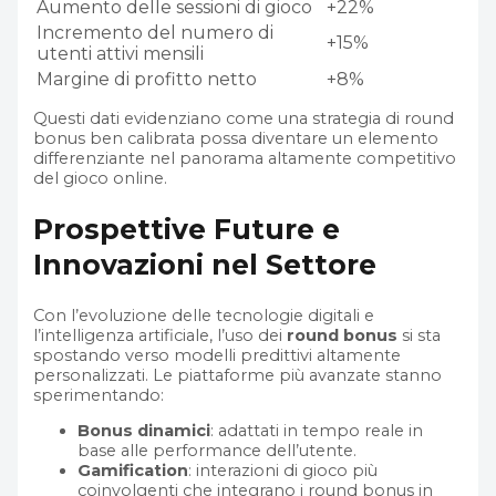
Aumento delle sessioni di gioco
+22%
Incremento del numero di
+15%
utenti attivi mensili
Margine di profitto netto
+8%
Questi dati evidenziano come una strategia di round
bonus ben calibrata possa diventare un elemento
differenziante nel panorama altamente competitivo
del gioco online.
Prospettive Future e
Innovazioni nel Settore
Con l’evoluzione delle tecnologie digitali e
l’intelligenza artificiale, l’uso dei
round bonus
si sta
spostando verso modelli predittivi altamente
personalizzati. Le piattaforme più avanzate stanno
sperimentando:
Bonus dinamici
: adattati in tempo reale in
base alle performance dell’utente.
Gamification
: interazioni di gioco più
coinvolgenti che integrano i round bonus in