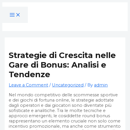
MAIN
Skip
Post
Type
Name*
Email*
Website
S
MENU
to
navigation
here..
e
content
a
r
c
h
Strategie di Crescita nelle
f
Gare di Bonus: Analisi e
o
r
Tendenze
:
Leave a Comment
/
Uncategorized
/ By
admin
Nel mondo competitivo delle scommesse sportive
e dei giochi di fortuna online, le strategie adottate
dagli operatori e dai giocatori sono diventate più
sofisticate e analitiche. Tra le molte tecniche e
approcci emergenti, le cosiddette
round bonus
rappresentano un elemento cruciale non solo come
incentivo promozionale, ma anche come strumento