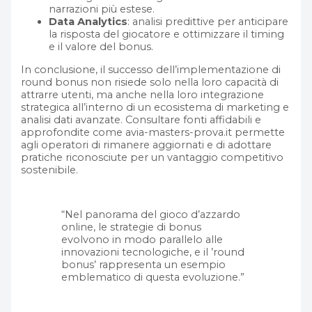
narrazioni più estese.
Data Analytics
: analisi predittive per anticipare
la risposta del giocatore e ottimizzare il timing
e il valore del bonus.
In conclusione, il successo dell’implementazione di
round bonus non risiede solo nella loro capacità di
attrarre utenti, ma anche nella loro integrazione
strategica all’interno di un ecosistema di marketing e
analisi dati avanzate. Consultare fonti affidabili e
approfondite come avia-masters-prova.it permette
agli operatori di rimanere aggiornati e di adottare
pratiche riconosciute per un vantaggio competitivo
sostenibile.
“Nel panorama del gioco d’azzardo
online, le strategie di bonus
evolvono in modo parallelo alle
innovazioni tecnologiche, e il ’round
bonus’ rappresenta un esempio
emblematico di questa evoluzione.”