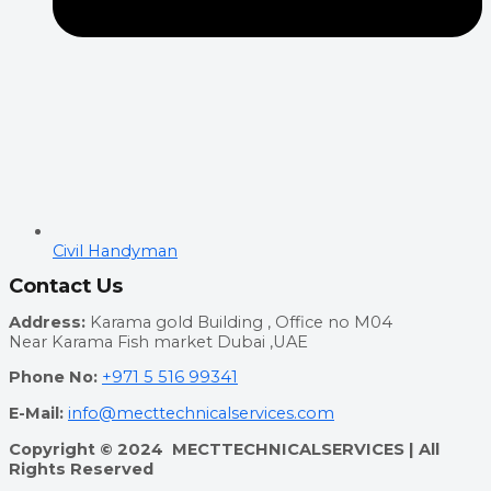
Civil Handyman
Contact Us
Address:
Karama gold Building , Office no M04
Near Karama Fish market Dubai ,UAE
Phone No:
+971 5 516 99341
E-Mail:
info@mecttechnicalservices.com
Copyright © 2024 MECTTECHNICALSERVICES | All
Rights Reserved