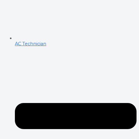
AC Technician