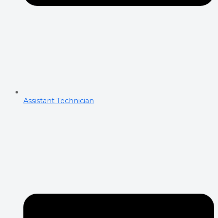
Assistant Technician