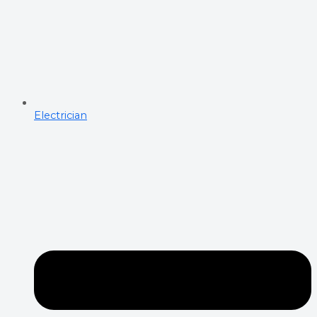
Electrician