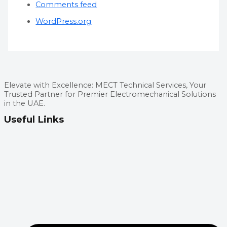
Comments feed
WordPress.org
Elevate with Excellence: MECT Technical Services, Your
Trusted Partner for Premier Electromechanical Solutions
in the UAE.
Useful Links