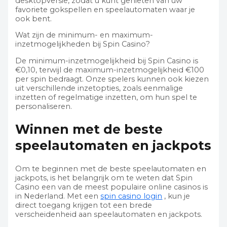
desktopversie, zodat u kunt genieten van uw
favoriete gokspellen en speelautomaten waar je
ook bent.
Wat zijn de minimum- en maximum-
inzetmogelijkheden bij Spin Casino?
De minimum-inzetmogelijkheid bij Spin Casino is
€0,10, terwijl de maximum-inzetmogelijkheid €100
per spin bedraagt. Onze spelers kunnen ook kiezen
uit verschillende inzetopties, zoals eenmalige
inzetten of regelmatige inzetten, om hun spel te
personaliseren.
Winnen met de beste
speelautomaten en jackpots
Om te beginnen met de beste speelautomaten en
jackpots, is het belangrijk om te weten dat Spin
Casino een van de meest populaire online casinos is
in Nederland. Met een
spin casino login
, kun je
direct toegang krijgen tot een brede
verscheidenheid aan speelautomaten en jackpots.