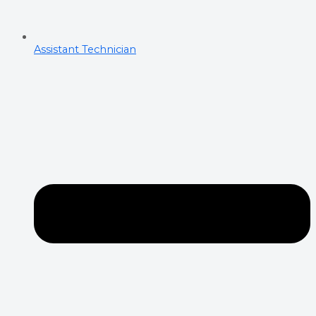
Assistant Technician