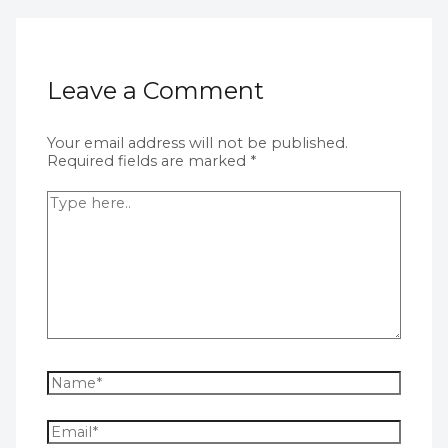
Leave a Comment
Your email address will not be published.
Required fields are marked
*