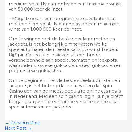
medium-volatility gameplay en een maximale winst
van 50.000 keer de inzet.
– Mega Moolah: een progressieve speelautomaat
met een high-volatility gameplay en een maximale
winst van 1.000.000 keer de inzet.
Om te winnen met de beste speelautomaten en
jackpots, is het belangrijk om te weten welke
speelautomaten de meeste kans op winst bieden.
Bij Spin Casino kun je kiezen uit een brede
verscheidenheid aan speelautomaten en jackpots,
waaronder klassieke gokkasten, video gokkasten en
progressieve gokkasten.
Om te beginnen met de beste speelautomaten en
jackpots, is het belangrijk om te weten dat Spin
Casino een van de meest populaire online casinos is
in Nederland. Met een spin casino login, kun je direct
toegang krijgen tot een brede verscheidenheid aan
speelautomaten en jackpots.
←
Previous Post
Next Post
→