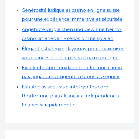
Générosité ludique et casino en ligne suisse
pour une expérience immersive et sécurisée
Angebote vergleichen und Gewinne bei nv-
casino1.at erleben – seriös online spielen
Élégante stratégie playjonny pour maximiser
vos chances et décupler vos gains en ligne
Excelente oportunidade thor fortune casino
para jogadores exigentes e apostas seguras
Estratégias seguras e inteligentes com
thorfortune para alcançar a independência
financeira rapidamente