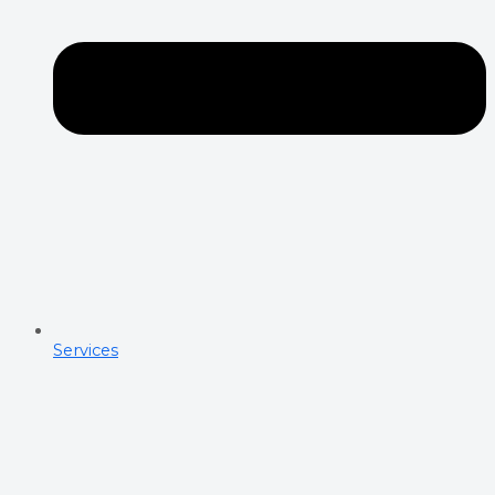
Services