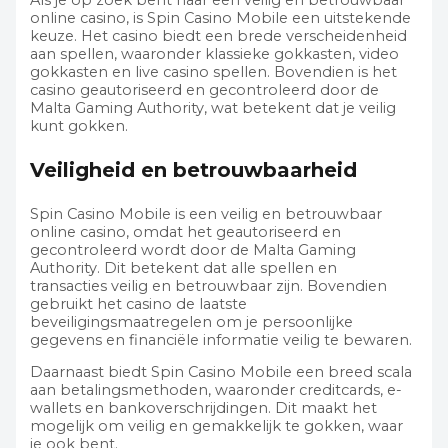
online casino, is Spin Casino Mobile een uitstekende
keuze. Het casino biedt een brede verscheidenheid
aan spellen, waaronder klassieke gokkasten, video
gokkasten en live casino spellen. Bovendien is het
casino geautoriseerd en gecontroleerd door de
Malta Gaming Authority, wat betekent dat je veilig
kunt gokken.
Veiligheid en betrouwbaarheid
Spin Casino Mobile is een veilig en betrouwbaar
online casino, omdat het geautoriseerd en
gecontroleerd wordt door de Malta Gaming
Authority. Dit betekent dat alle spellen en
transacties veilig en betrouwbaar zijn. Bovendien
gebruikt het casino de laatste
beveiligingsmaatregelen om je persoonlijke
gegevens en financiële informatie veilig te bewaren.
Daarnaast biedt Spin Casino Mobile een breed scala
aan betalingsmethoden, waaronder creditcards, e-
wallets en bankoverschrijdingen. Dit maakt het
mogelijk om veilig en gemakkelijk te gokken, waar
je ook bent.