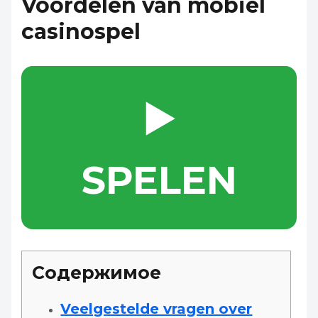
Voordelen van mobiel
casinospel
▶️
SPELEN
Содержимое
Veelgestelde vragen over