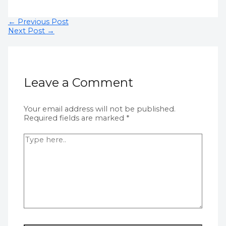
←
Previous Post
Next Post
→
Leave a Comment
Your email address will not be published.
Required fields are marked
*