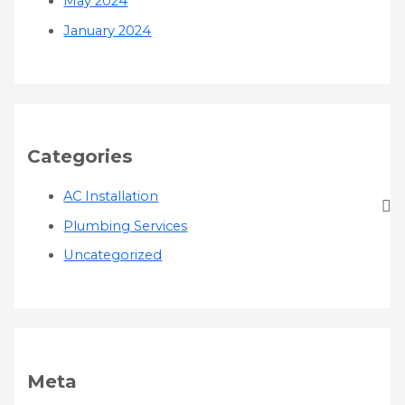
May 2024
January 2024
Categories
AC Installation
Plumbing Services
Uncategorized
Meta