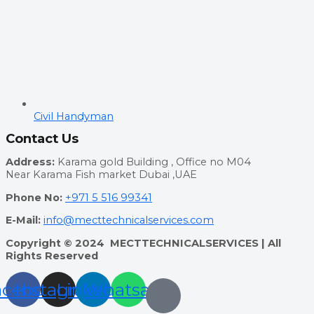
Civil Handyman
Contact Us
Address:
Karama gold Building , Office no M04
Near Karama Fish market Dubai ,UAE
Phone No:
+971 5 516 99341
E-Mail:
info@mecttechnicalservices.com
Copyright © 2024 MECTTECHNICALSERVICES | All
Rights Reserved
acebook
Instagram
Linkedin
Whatsapp