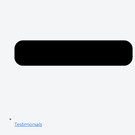
Testimonials