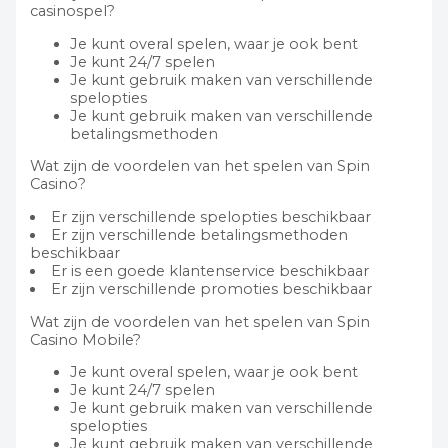
casinospel?
Je kunt overal spelen, waar je ook bent
Je kunt 24/7 spelen
Je kunt gebruik maken van verschillende
spelopties
Je kunt gebruik maken van verschillende
betalingsmethoden
Wat zijn de voordelen van het spelen van Spin
Casino?
Er zijn verschillende spelopties beschikbaar
Er zijn verschillende betalingsmethoden
beschikbaar
Er is een goede klantenservice beschikbaar
Er zijn verschillende promoties beschikbaar
Wat zijn de voordelen van het spelen van Spin
Casino Mobile?
Je kunt overal spelen, waar je ook bent
Je kunt 24/7 spelen
Je kunt gebruik maken van verschillende
spelopties
Je kunt gebruik maken van verschillende