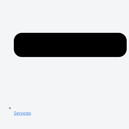
Services