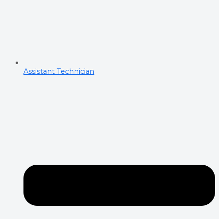
Assistant Technician