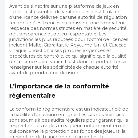
Avant de s'inscrire sur une plateforme de jeux en
ligne, il est essentiel de vérifier qu'elle est titulaire
d'une licence délivrée par une autorité de régulation
reconnue. Ces licences garantissent que l'opérateur
respecte des normes strictes en matière de sécurité,
de transparence et de jeu responsable. Les
juridictions les plus réputées pour l'octroi de licences
incluent Malte, Gibraltar, le Royaume-Uni et Curaçao.
Chaque juridiction a ses propres exigences et
procédures de contrôle, ce qui signifie que la qualité
de la licence peut varier. Il est donc important de se
renseigner sur les spécificités de chaque autorité
avant de prendre une décision.
L’importance de la conformité
réglementaire
La conformité réglementaire est un indicateur clé de
la fiabilité d'un casino en ligne. Les casinos licenciés
sont soumis à des audits réguliers pour garantir qu'ils
respectent les règles en vigueur, notamment en ce
qui concerne la protection des fonds des joueurs, la
prévention du blanchiment d'argent et la