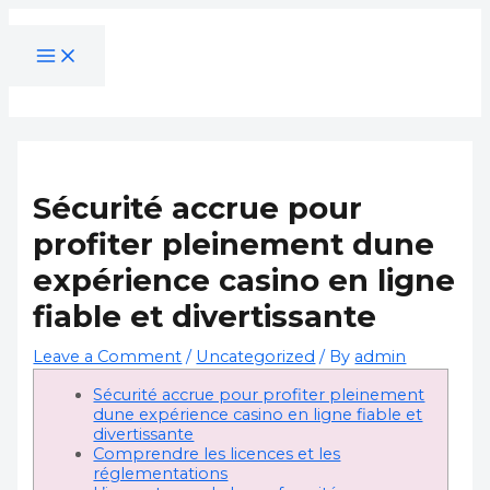
MAIN
Skip
Post
Type
Name*
Email*
Website
S
MENU
to
navigation
here..
e
content
a
r
c
h
Sécurité accrue pour
f
profiter pleinement dune
o
r
expérience casino en ligne
:
fiable et divertissante
Leave a Comment
/
Uncategorized
/ By
admin
Sécurité accrue pour profiter pleinement
dune expérience casino en ligne fiable et
divertissante
Comprendre les licences et les
réglementations