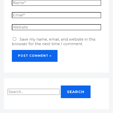
Save my name, email, and website in this
browser for the next time I comment.