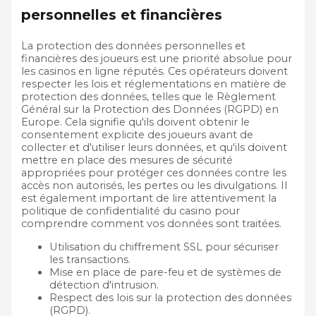
personnelles et financières
La protection des données personnelles et
financières des joueurs est une priorité absolue pour
les casinos en ligne réputés. Ces opérateurs doivent
respecter les lois et réglementations en matière de
protection des données, telles que le Règlement
Général sur la Protection des Données (RGPD) en
Europe. Cela signifie qu'ils doivent obtenir le
consentement explicite des joueurs avant de
collecter et d'utiliser leurs données, et qu'ils doivent
mettre en place des mesures de sécurité
appropriées pour protéger ces données contre les
accès non autorisés, les pertes ou les divulgations. Il
est également important de lire attentivement la
politique de confidentialité du casino pour
comprendre comment vos données sont traitées.
Utilisation du chiffrement SSL pour sécuriser
les transactions.
Mise en place de pare-feu et de systèmes de
détection d'intrusion.
Respect des lois sur la protection des données
(RGPD).