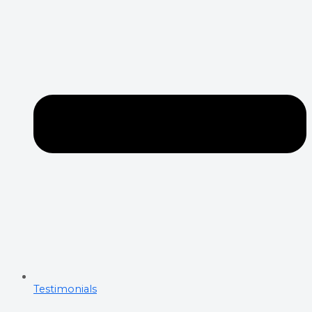
Testimonials