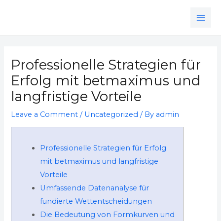
Skip
MAI
to
ME
content
Post
navigation
Professionelle Strategien für
Erfolg mit betmaximus und
langfristige Vorteile
Leave a Comment
/
Uncategorized
/ By
admin
Professionelle Strategien für Erfolg
mit betmaximus und langfristige
Vorteile
Umfassende Datenanalyse für
fundierte Wettentscheidungen
Die Bedeutung von Formkurven und