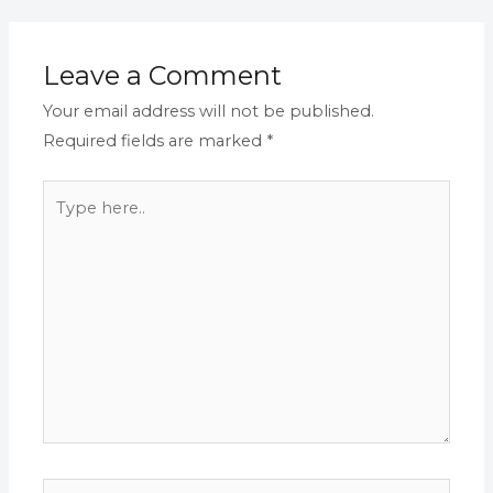
Post
Leave a Comment
Your email address will not be published.
Required fields are marked
*
Type
here..
Name*