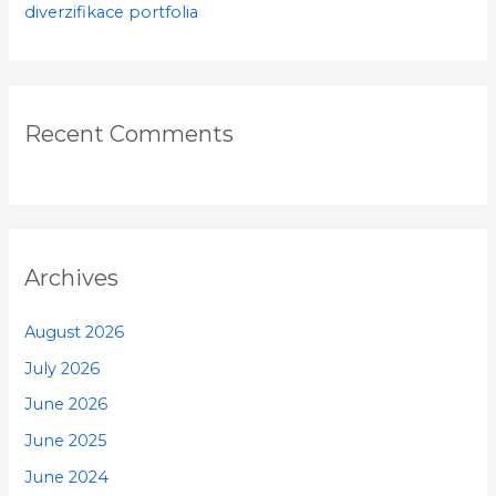
diverzifikace portfolia
Recent Comments
Archives
August 2026
July 2026
June 2026
June 2025
June 2024