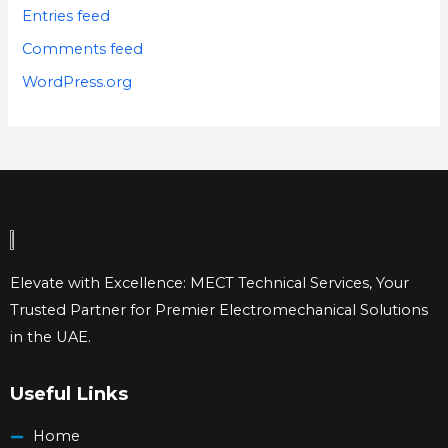
Entries feed
Comments feed
WordPress.org
Elevate with Excellence: MECT Technical Services, Your
Trusted Partner for Premier Electromechanical Solutions
in the UAE.
Useful Links
Home