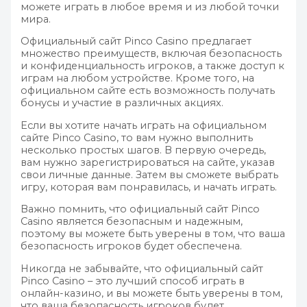
можете играть в любое время и из любой точки
мира.
Официальный сайт Pinco Casino предлагает
множество преимуществ, включая безопасность
и конфиденциальность игроков, а также доступ к
играм на любом устройстве. Кроме того, на
официальном сайте есть возможность получать
бонусы и участие в различных акциях.
Если вы хотите начать играть на официальном
сайте Pinco Casino, то вам нужно выполнить
несколько простых шагов. В первую очередь,
вам нужно зарегистрироваться на сайте, указав
свои личные данные. Затем вы сможете выбрать
игру, которая вам понравилась, и начать играть.
Важно помнить, что официальный сайт Pinco
Casino является безопасным и надежным,
поэтому вы можете быть уверены в том, что ваша
безопасность игроков будет обеспечена.
Никогда не забывайте, что официальный сайт
Pinco Casino – это лучший способ играть в
онлайн-казино, и вы можете быть уверены в том,
что ваша безопасность игроков будет