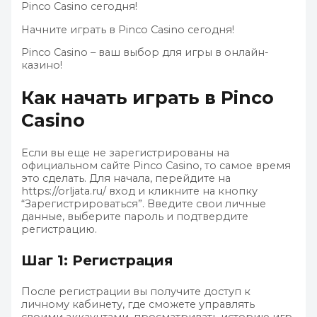
Pinco Casino сегодня!
Начните играть в Pinco Casino сегодня!
Pinco Casino – ваш выбор для игры в онлайн-
казино!
Как начать играть в Pinco
Casino
Если вы еще не зарегистрированы на
официальном сайте Pinco Casino, то самое время
это сделать. Для начала, перейдите на
https://orljata.ru/ вход и кликните на кнопку
“Зарегистрироваться”. Введите свои личные
данные, выберите пароль и подтвердите
регистрацию.
Шаг 1: Регистрация
После регистрации вы получите доступ к
личному кабинету, где сможете управлять
своими аккаунтами, просматривать историю игр