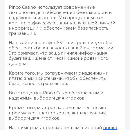
Pinco Casino использует современные
технологии для обеспечения безопасности и
надежности игроков. Мы предлагаем вам
криптографическую защиту для вашей личной
информации и обеспечиваем безопасность
транзакций.
Наш сайт использует SSL-шифрование, чтобы
обеспечить безопасность вашей информации.
Это означает, что ваша личная информация
будет защищена от несанкционированного
доступа.
Кроме того, мы сотрудничаем с надежными
платежными системами, чтобы обеспечить
безопасность транзакций.
Все это делает Pinco Casino безопасным и
надежным выбором для игроков.
Кроме того, мы предлагаем вам несколько
преимуществ, которые делают нас лучшим
выбором для игроков.
Например, мы предлагаем вам широкий
пинко