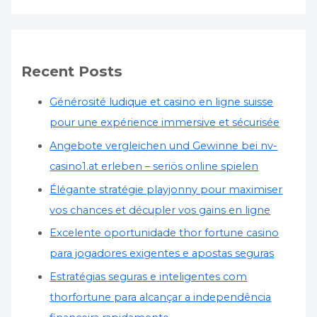
Recent Posts
Générosité ludique et casino en ligne suisse
pour une expérience immersive et sécurisée
Angebote vergleichen und Gewinne bei nv-
casino1.at erleben – seriös online spielen
Élégante stratégie playjonny pour maximiser
vos chances et décupler vos gains en ligne
Excelente oportunidade thor fortune casino
para jogadores exigentes e apostas seguras
Estratégias seguras e inteligentes com
thorfortune para alcançar a independência