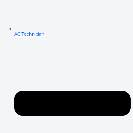
AC Technician