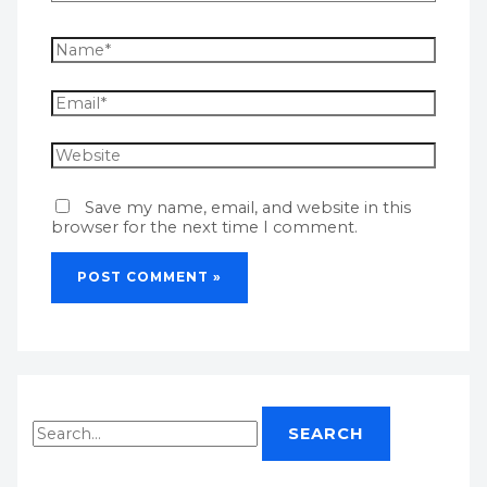
Save my name, email, and website in this
browser for the next time I comment.