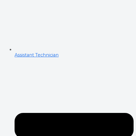
Assistant Technician