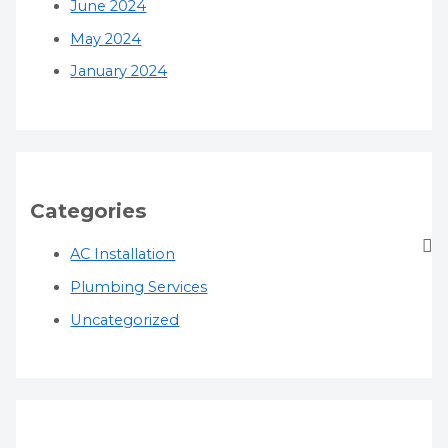
June 2024
May 2024
January 2024
Categories
AC Installation
Plumbing Services
Uncategorized