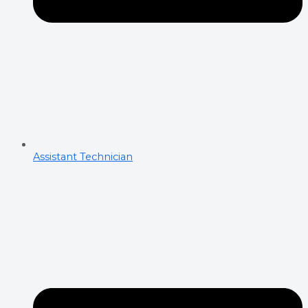
Assistant Technician