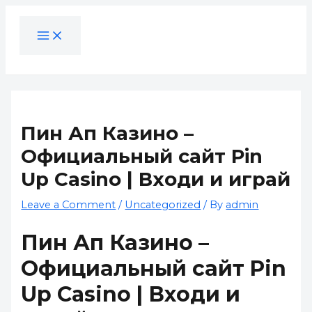
MAIN
Skip
Post
Type
Name*
Email*
Website
S
MENU
to
navigation
here..
e
content
a
r
c
h
Пин Ап Казино –
f
o
Официальный сайт Pin
r
Up Casino | Входи и играй
:
Leave a Comment
/
Uncategorized
/ By
admin
Пин Ап Казино –
Официальный сайт Pin
Up Casino | Входи и