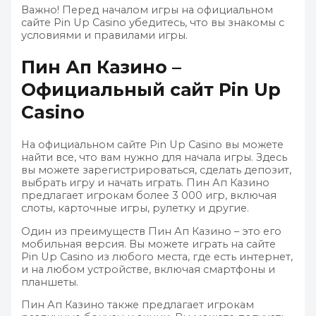
Важно! Перед началом игры на официальном
сайте Pin Up Casino убедитесь, что вы знакомы с
условиями и правилами игры.
Пин Ап Казино –
Официальный сайт Pin Up
Casino
На официальном сайте Pin Up Casino вы можете
найти все, что вам нужно для начала игры. Здесь
вы можете зарегистрироваться, сделать депозит,
выбрать игру и начать играть. Пин Ап Казино
предлагает игрокам более 3 000 игр, включая
слоты, карточные игры, рулетку и другие.
Один из преимуществ Пин Ап Казино – это его
мобильная версия. Вы можете играть на сайте
Pin Up Casino из любого места, где есть интернет,
и на любом устройстве, включая смартфоны и
планшеты.
Пин Ап Казино также предлагает игрокам