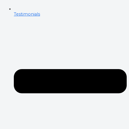
Testimonials