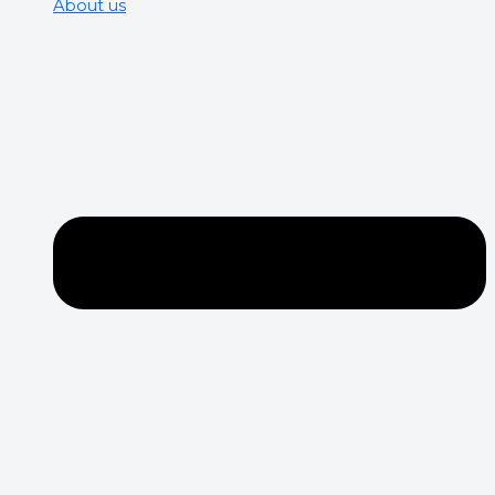
About us