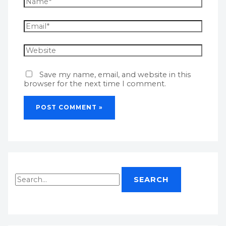
Save my name, email, and website in this
browser for the next time I comment.