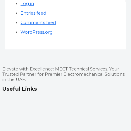
Log in
Entries feed
Comments feed
WordPress.org
Elevate with Excellence: MECT Technical Services, Your
Trusted Partner for Premier Electromechanical Solutions
in the UAE.
Useful Links