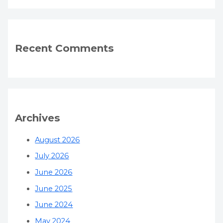
Recent Comments
Archives
August 2026
July 2026
June 2026
June 2025
June 2024
May 2024