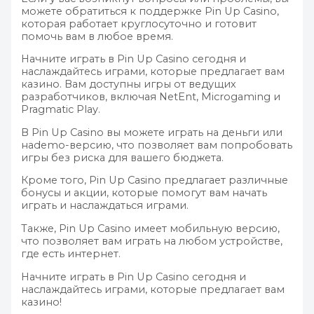
можете обратиться к поддержке Pin Up Casino,
которая работает круглосуточно и готовит
помочь вам в любое время.
Начните играть в Pin Up Casino сегодня и
наслаждайтесь играми, которые предлагает вам
казино. Вам доступны игры от ведущих
разработчиков, включая NetEnt, Microgaming и
Pragmatic Play.
В Pin Up Casino вы можете играть на деньги или
наdemo-версию, что позволяет вам попробовать
игры без риска для вашего бюджета.
Кроме того, Pin Up Casino предлагает различные
бонусы и акции, которые помогут вам начать
играть и наслаждаться играми.
Также, Pin Up Casino имеет мобильную версию,
что позволяет вам играть на любом устройстве,
где есть интернет.
Начните играть в Pin Up Casino сегодня и
наслаждайтесь играми, которые предлагает вам
казино!