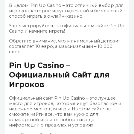
В целом, Pin Up Casino – это отличный выбор для
игроков, которые ищут надежный и безопасный
способ играть в онлайн-казино.
Зарегистрируйтесь на официальном сайте Pin Up
Casino и начните играть!
Обратите внимание, что минимальный депозит
составляет 10 евро, а максимальный – 10 000
евро.
Pin Up Casino –
Официальный Сайт для
Игроков
Официальный сайт Pin Up Casino – это лучшее
место для игроков, которые ищут безопасное и
надежное место для игры. На этом сайте вы
сможете найти все, что вам нужно для
комфортной игры: от выбора игр до
информации о правилах и условиях.