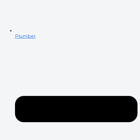
Plumber