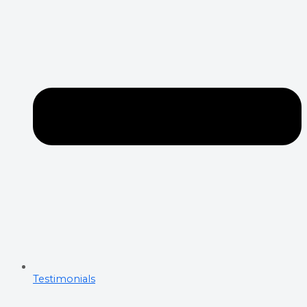
Testimonials