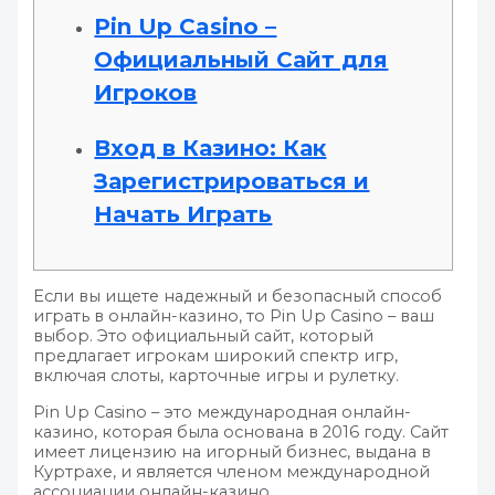
Pin Up Casino –
Официальный Сайт для
Игроков
Вход в Казино: Как
Зарегистрироваться и
Начать Играть
Если вы ищете надежный и безопасный способ
играть в онлайн-казино, то Pin Up Casino – ваш
выбор. Это официальный сайт, который
предлагает игрокам широкий спектр игр,
включая слоты, карточные игры и рулетку.
Pin Up Casino – это международная онлайн-
казино, которая была основана в 2016 году. Сайт
имеет лицензию на игорный бизнес, выдана в
Куртрахе, и является членом международной
ассоциации онлайн-казино.