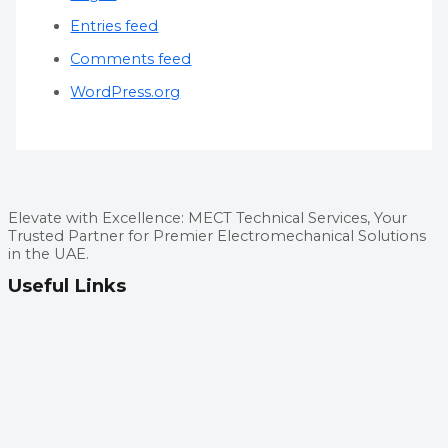
Entries feed
Comments feed
WordPress.org
Elevate with Excellence: MECT Technical Services, Your
Trusted Partner for Premier Electromechanical Solutions
in the UAE.
Useful Links