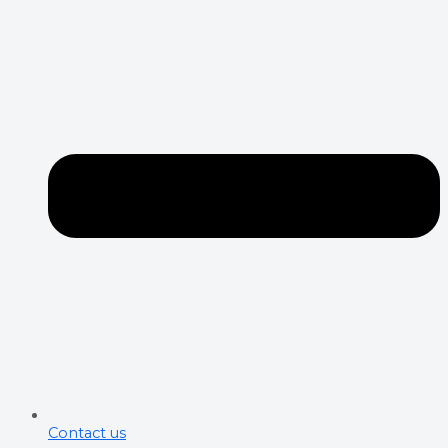
Contact us