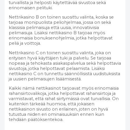
turvallista ja helposti käytettävää sivustoa sekä
erinomaisen pelituki.
Nettrikasino B on toinen suosittu valinta, koska se
tarjoaa monipuolista peliohjelmaa, jossa on sekä
klassisia pelimaisuja että uusia, innovatiivisia
pelimaisuja. Lisäksi nettikasino B tarjoaa myös
erinomaisia bonuksenohjelmia, jotka helpottavat
peliä ja voittoja.
Nettrikasino C on toinen suosittu valinta, joka on
erityisen hyvä käyttäjien tuki ja palvelu. Se tarjoaa
nopeaa ja tehokasta asiakaspalvelua sekä helpottavia
sivustoja, jotka helpottavat pelaamista. Lisäksi
nettikasino C on tunnettu säännöllisistä uudistuksista
ja uusien pelimaisujen lisäämisestä.
Kaikki nämä nettikasinot tarjoavat myös erinomaisia
rahansiirtovalikoja, jotka helpottavat rahansiirtoja ja
varmistavat, että rahat siirtymässä ovat turvallisia. On
kuitenkin tärkeää huomioa, että jokaisen
nettikasinon sivusto on erilainen, joten on hyvä
tutustua niiden eri ominaisuuksiin ennen kuin
tehdään päätöksentekoa.