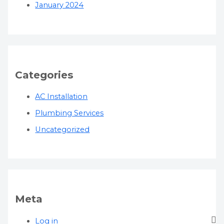
January 2024
Categories
AC Installation
Plumbing Services
Uncategorized
Meta
Log in