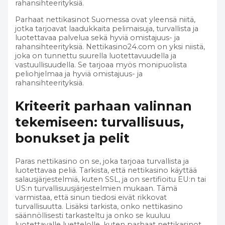
rahansihteerityksiä.
Parhaat nettikasinot Suomessa ovat yleensä niitä,
jotka tarjoavat laadukkaita pelimaisuja, turvallista ja
luotettavaa palvelua sekä hyviä omistajuus- ja
rahansihteerityksiä.
Nettikasino24.com
on yksi niistä,
joka on tunnettu suurella luotettavuudella ja
vastuullisuudella. Se tarjoaa myös monipuolista
peliohjelmaa ja hyviä omistajuus- ja
rahansihteerityksiä.
Kriteerit parhaan valinnan
tekemiseen: turvallisuus,
bonukset ja pelit
Paras nettikasino on se, joka tarjoaa turvallista ja
luotettavaa peliä. Tarkista, että nettikasino käyttää
salausjärjestelmiä, kuten SSL, ja on sertifioitu EU:n tai
US:n turvallisuusjärjestelmien mukaan. Tämä
varmistaa, että sinun tiedosi eivät rikkovat
turvallisuutta. Lisäksi tarkista, onko nettikasino
säännöllisesti tarkasteltu ja onko se kuuluu
luotettavalle luettelolle, kuten parhaat nettikasinot