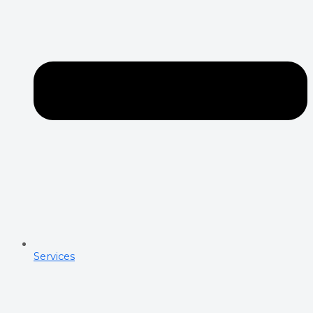
Services