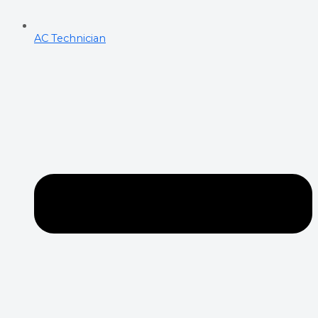
AC Technician