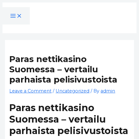
MAIN
Skip
Post
Type
Name*
Email*
Website
S
MENU
to
navigation
here..
e
content
a
r
c
h
Paras nettikasino
f
Suomessa – vertailu
o
r
parhaista pelisivustoista
:
Leave a Comment
/
Uncategorized
/ By
admin
Paras nettikasino
Suomessa – vertailu
parhaista pelisivustoista