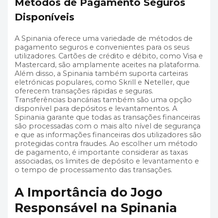
Métodos de Pagamento Seguros
Disponíveis
A Spinania oferece uma variedade de métodos de
pagamento seguros e convenientes para os seus
utilizadores. Cartões de crédito e débito, como Visa e
Mastercard, são amplamente aceites na plataforma.
Além disso, a Spinania também suporta carteiras
eletrónicas populares, como Skrill e Neteller, que
oferecem transações rápidas e seguras.
Transferências bancárias também são uma opção
disponível para depósitos e levantamentos. A
Spinania garante que todas as transações financeiras
são processadas com o mais alto nível de segurança
e que as informações financeiras dos utilizadores são
protegidas contra fraudes. Ao escolher um método
de pagamento, é importante considerar as taxas
associadas, os limites de depósito e levantamento e
o tempo de processamento das transações.
A Importância do Jogo
Responsável na Spinania