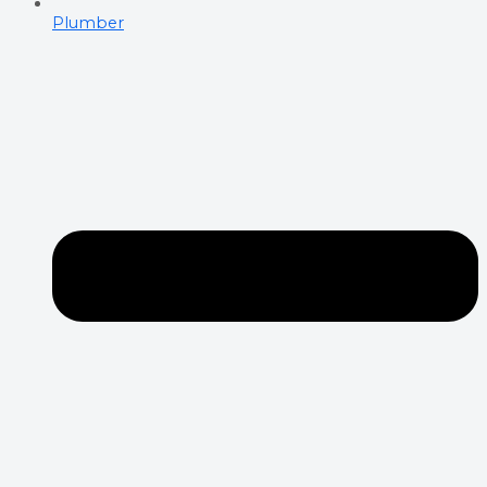
Plumber