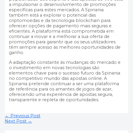
a impulsionar o desenvolvimento de promoções
específicas para estes mercados. A Spinania
também está a explorar o potencial das
criptomoedas e da tecnologia blockchain para
oferecer opções de pagamento mais seguras e
eficientes. A plataforma está comprometida em
continuar a inovar e a melhorar a sua oferta de
promoções para garantir que os seus utilizadores
têm sempre acesso às melhores oportunidades de
ganho.
A adaptação constante às mudanças do mercado e
o investimento em novas tecnologias são
elementos chave para o sucesso futuro da Spinania
no competitivo mundo das apostas online. A
Spinania pretende continuar a ser uma plataforma
de referência para os amantes de jogos de azar,
oferecendo uma experiência de apostas segura,
transparente e repleta de oportunidades.
←
Previous Post
Next Post
→