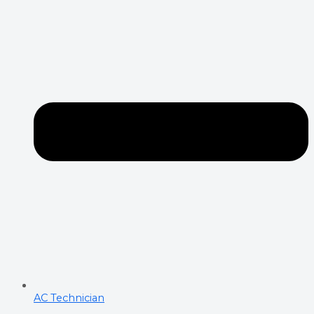
AC Technician