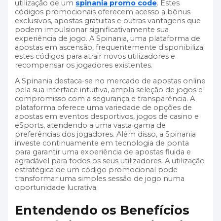
utilização de um
spinania promo code
. Estes
códigos promocionais oferecem acesso a bônus
exclusivos, apostas gratuitas e outras vantagens que
podem impulsionar significativamente sua
experiência de jogo. A Spinania, uma plataforma de
apostas em ascensão, frequentemente disponibiliza
estes códigos para atrair novos utilizadores e
recompensar os jogadores existentes.
A Spinania destaca-se no mercado de apostas online
pela sua interface intuitiva, ampla seleção de jogos e
compromisso com a segurança e transparência. A
plataforma oferece uma variedade de opções de
apostas em eventos desportivos, jogos de casino e
eSports, atendendo a uma vasta gama de
preferências dos jogadores. Além disso, a Spinania
investe continuamente em tecnologia de ponta
para garantir uma experiência de apostas fluida e
agradável para todos os seus utilizadores. A utilização
estratégica de um código promocional pode
transformar uma simples sessão de jogo numa
oportunidade lucrativa.
Entendendo os Benefícios