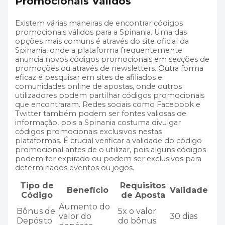
Promocionais Válidos
Existem várias maneiras de encontrar códigos
promocionais válidos para a Spinania. Uma das
opções mais comuns é através do site oficial da
Spinania, onde a plataforma frequentemente
anuncia novos códigos promocionais em secções de
promoções ou através de newsletters. Outra forma
eficaz é pesquisar em sites de afiliados e
comunidades online de apostas, onde outros
utilizadores podem partilhar códigos promocionais
que encontraram. Redes sociais como Facebook e
Twitter também podem ser fontes valiosas de
informação, pois a Spinania costuma divulgar
códigos promocionais exclusivos nestas
plataformas. É crucial verificar a validade do código
promocional antes de o utilizar, pois alguns códigos
podem ter expirado ou podem ser exclusivos para
determinados eventos ou jogos.
Tipo de
Requisitos
Benefício
Validade
Código
de Aposta
Aumento do
Bônus de
5x o valor
valor do
30 dias
Depósito
do bônus