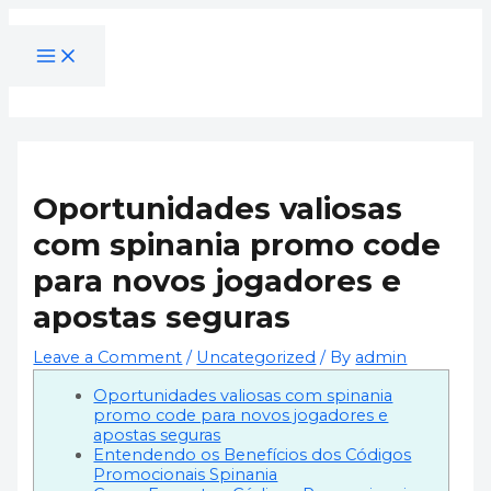
MAIN
Skip
Post
Type
Name*
Email*
Website
S
MENU
to
navigation
here..
e
content
a
r
c
h
Oportunidades valiosas
f
com spinania promo code
o
r
para novos jogadores e
:
apostas seguras
Leave a Comment
/
Uncategorized
/ By
admin
Oportunidades valiosas com spinania
promo code para novos jogadores e
apostas seguras
Entendendo os Benefícios dos Códigos
Promocionais Spinania