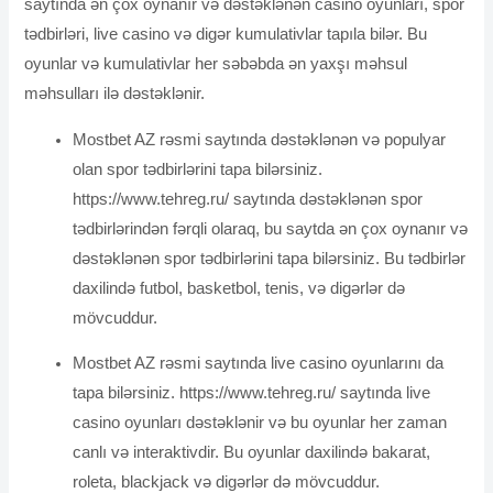
saytında ən çox oynanır və dəstəklənən casino oyunları, spor
tədbirləri, live casino və digər kumulativlar tapıla bilər. Bu
oyunlar və kumulativlar her səbəbda ən yaxşı məhsul
məhsulları ilə dəstəklənir.
Mostbet AZ rəsmi saytında dəstəklənən və populyar
olan spor tədbirlərini tapa bilərsiniz.
https://www.tehreg.ru/ saytında dəstəklənən spor
tədbirlərindən fərqli olaraq, bu saytda ən çox oynanır və
dəstəklənən spor tədbirlərini tapa bilərsiniz. Bu tədbirlər
daxilində futbol, basketbol, tenis, və digərlər də
mövcuddur.
Mostbet AZ rəsmi saytında live casino oyunlarını da
tapa bilərsiniz. https://www.tehreg.ru/ saytında live
casino oyunları dəstəklənir və bu oyunlar her zaman
canlı və interaktivdir. Bu oyunlar daxilində bakarat,
roleta, blackjack və digərlər də mövcuddur.