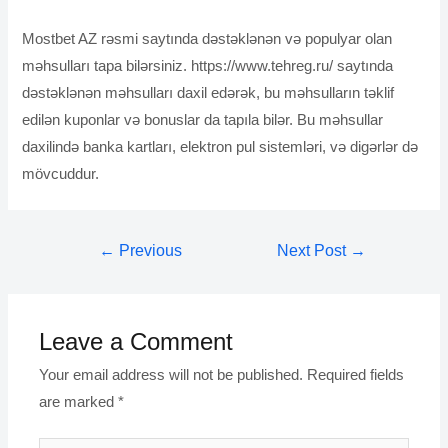
Mostbet AZ rəsmi saytında dəstəklənən və populyar olan
məhsulları tapa bilərsiniz. https://www.tehreg.ru/ saytında
dəstəklənən məhsulları daxil edərək, bu məhsulların təklif
edilən kuponlar və bonuslar da tapıla bilər. Bu məhsullar
daxilində banka kartları, elektron pul sistemləri, və digərlər də
mövcuddur.
←
Previous
Next Post
→
Post
Leave a Comment
Your email address will not be published.
Required fields
are marked
*