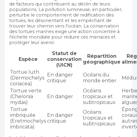
de facteurs qui contribuent au déclin de leurs
populations. La pollution lumineuse, en particulier,
perturbe le comportement de nidification des
tortues, les désorientant et les empêchant de
trouver leur chemin vers l'océan. La conservation
des tortues marines exige une action concertée à
l'échelle mondiale pour réduire ces menaces et
protéger leur avenir.
Statut de
Répartition
Rég
Espèce
conservation
géographique
alime
(UICN)
Tortue luth
En danger
Océans du
(Dermochelys
Médu
critique
monde entier
coriacea)
Tortue verte
Océans
Herbe
(Chelonia
En danger
tropicaux et
marin
mydas)
subtropicaux
algue
Tortue
Épong
Océans
imbriquée
En danger
coraux
tropicaux et
(Eretmochelys
critique
autre
subtropicaux
imbricata)
inver