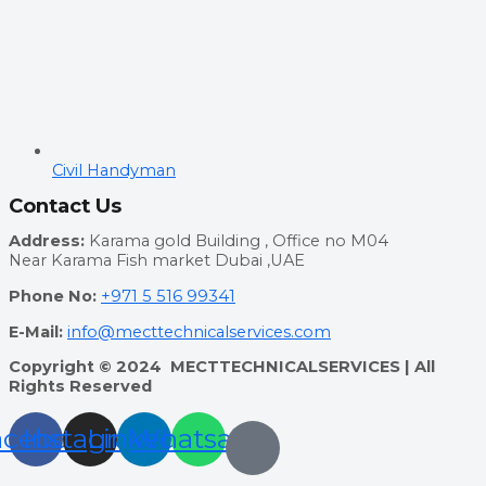
Civil Handyman
Contact Us
Address:
Karama gold Building , Office no M04
Near Karama Fish market Dubai ,UAE
Phone No:
+971 5 516 99341
E-Mail:
info@mecttechnicalservices.com
Copyright © 2024 MECTTECHNICALSERVICES | All
Rights Reserved
acebook
Instagram
Linkedin
Whatsapp