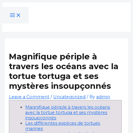
MAIN
Skip
Post
Type
Name*
Email*
Website
S
MENU
to
navigation
here..
e
content
a
r
c
h
Magnifique périple à
f
travers les océans avec la
o
r
tortue tortuga et ses
:
mystères insoupçonnés
Leave a Comment
/
Uncategorized
/ By
admin
Magnifique périple à travers les océans
avec la tortue tortuga et ses mystères
insoupçonnés
Les différentes espèces de tortues
marines