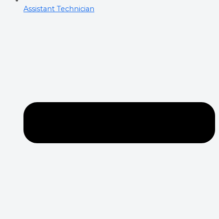
Assistant Technician