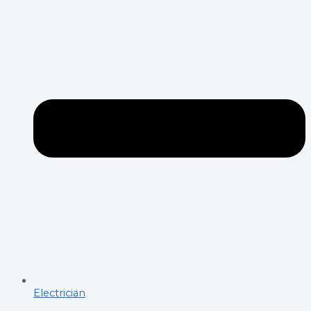
Electrician