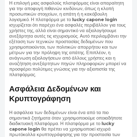
Η επιλογή μιας ασφαλούς πλατφόρμας είναι απαραίτητη
για την αποφυγή πιθανών κινδύνων, όπως η κλοπή
προσωπικών στοιχείων, η απάτη ή η κακόβουλη
λογισμικό. Η πλατφόρμα με το
lucky capone login
ισχυρίζεται ότι παρέχει ένα ασφαλές περιβάλλον για τους
χρήστες της, αλλά είναι σημαντικό να αξιολογήσουμε
ανεξάρτητα αυτές τις ισχυρισμούς. Αυτό περιλαμβάνει την
εξέταση των τεχνικών προστασίας δεδομένων που
χρησιμοποιούνται, των πολιτικών απορρήτου και των
μέτρων για την πρόληψη της απάτης. Επιπλέον, η
ανάγνωση αξιολογήσεων από άλλους χρήστες και η
αναζήτηση ανεξάρτητων πηγών πληροφοριών μπορεί να
προσφέρει πολύτιμες γνώσεις για την αξιοπιστία της
πλατφόρμας.
Ασφάλεια Δεδομένων και
Κρυπτογράφηση
Η ασφάλεια των δεδομένων είναι ένα από τα πιο
σημαντικά ζητήματα όταν χρησιμοποιούμε οποιαδήποτε
διαδικτυακή πλατφόρμα. Η πλατφόρμα με το
lucky
capone login
θα πρέπει να χρησιμοποιεί ισχυρά
πρωτόκολλα κρυπτογράφησης για την προστασία των