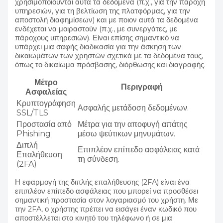
χρησιμοποιούνται αυτά τα δεδομένα (π.χ., για την παροχή
υπηρεσιών, για τη βελτίωση της πλατφόρμας, για την
αποστολή διαφημίσεων) και με ποιον αυτά τα δεδομένα
ενδέχεται να μοιραστούν (π.χ., με συνεργάτες, με
πάροχους υπηρεσιών). Είναι επίσης σημαντικό να
υπάρχει μια σαφής διαδικασία για την άσκηση των
δικαιωμάτων των χρηστών σχετικά με τα δεδομένα τους,
όπως το δικαίωμα πρόσβασης, διόρθωσης και διαγραφής.
Μέτρο
Περιγραφή
Ασφαλείας
Κρυπτογράφηση
Ασφαλής μετάδοση δεδομένων.
SSL/TLS
Προστασία από
Μέτρα για την αποφυγή απάτης
Phishing
μέσω ψεύτικων μηνυμάτων.
Διπλή
Επιπλέον επίπεδο ασφάλειας κατά
Επαλήθευση
τη σύνδεση.
(2FA)
Η εφαρμογή της διπλής επαλήθευσης (2FA) είναι ένα
επιπλέον επίπεδο ασφάλειας που μπορεί να προσθέσει
σημαντική προστασία στον λογαριασμό του χρήστη. Με
την 2FA, ο χρήστης πρέπει να εισάγει έναν κωδικό που
αποστέλλεται στο κινητό του τηλέφωνο ή σε μια