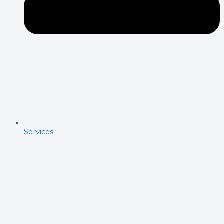
Services