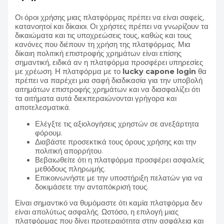
Οι όροι χρήσης μιας πλατφόρμας πρέπει να είναι σαφείς,
κατανοητοί και δίκαιοι. Οι χρήστες πρέπει να γνωρίζουν τα
δικαιώματα και τις υποχρεώσεις τους, καθώς και τους
κανόνες που διέπουν τη χρήση της πλατφόρμας. Μια
δίκαιη πολιτική επιστροφής χρημάτων είναι επίσης
σημαντική, ειδικά αν η πλατφόρμα προσφέρει υπηρεσίες
με χρέωση. Η πλατφόρμα με το
lucky capone login
θα
πρέπει να παρέχει μια σαφή διαδικασία για την υποβολή
αιτημάτων επιστροφής χρημάτων και να διασφαλίζει ότι
τα αιτήματα αυτά διεκπεραιώνονται γρήγορα και
αποτελεσματικά.
Ελέγξτε τις αξιολογήσεις χρηστών σε ανεξάρτητα
φόρουμ.
Διαβάστε προσεκτικά τους όρους χρήσης και την
πολιτική απορρήτου.
Βεβαιωθείτε ότι η πλατφόρμα προσφέρει ασφαλείς
μεθόδους πληρωμής.
Επικοινωνήστε με την υποστήριξη πελατών για να
δοκιμάσετε την ανταπόκρισή τους.
Είναι σημαντικό να θυμόμαστε ότι καμία πλατφόρμα δεν
είναι απολύτως ασφαλής. Ωστόσο, η επιλογή μιας
πλατφόρμας που δίνει προτεραιότητα στην ασφάλεια και