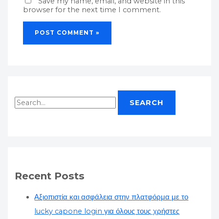
Save my name, email, and website in this
browser for the next time I comment.
Recent Posts
Αξιοπιστία και ασφάλεια στην πλατφόρμα με το
lucky capone login για όλους τους χρήστες