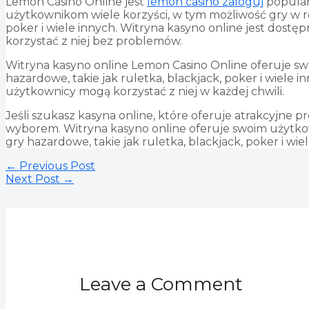
Lemon Casino Online jest
lemon casino zaloguj
popular
użytkownikom wiele korzyści, w tym możliwość gry w ró
poker i wiele innych. Witryna kasyno online jest dostę
korzystać z niej bez problemów.
Witryna kasyno online Lemon Casino Online oferuje s
hazardowe, takie jak ruletka, blackjack, poker i wiele i
użytkownicy mogą korzystać z niej w każdej chwili.
Jeśli szukasz kasyna online, które oferuje atrakcyjne 
wyborem. Witryna kasyno online oferuje swoim użytko
gry hazardowe, takie jak ruletka, blackjack, poker i wie
←
Previous Post
Next Post
→
Leave a Comment