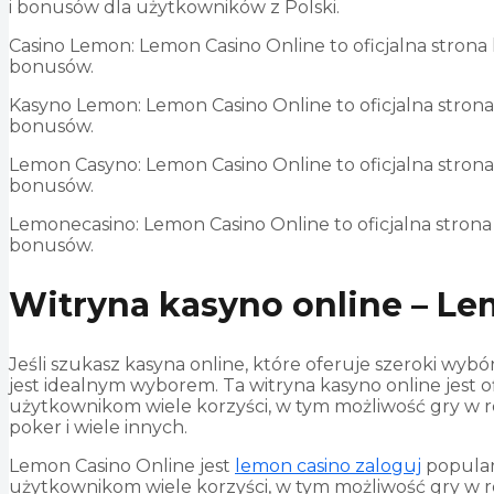
i bonusów dla użytkowników z Polski.
Casino Lemon: Lemon Casino Online to oficjalna strona 
bonusów.
Kasyno Lemon: Lemon Casino Online to oficjalna strona 
bonusów.
Lemon Casyno: Lemon Casino Online to oficjalna strona 
bonusów.
Lemonecasino: Lemon Casino Online to oficjalna strona 
bonusów.
Witryna kasyno online – Le
Jeśli szukasz kasyna online, które oferuje szeroki wybó
jest idealnym wyborem. Ta witryna kasyno online jest o
użytkownikom wiele korzyści, w tym możliwość gry w ró
poker i wiele innych.
Lemon Casino Online jest
lemon casino zaloguj
popular
użytkownikom wiele korzyści, w tym możliwość gry w ró