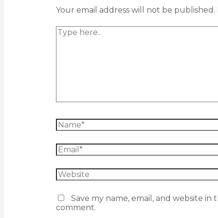
Your email address will not be published.
Save my name, email, and website in th
comment.