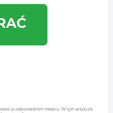
GRAĆ
o jesteś w odpowiednim miejscu. W tym artykule