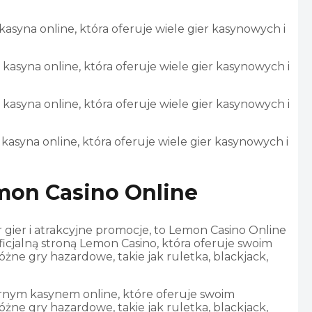
kasyna online, która oferuje wiele gier kasynowych i
kasyna online, która oferuje wiele gier kasynowych i
kasyna online, która oferuje wiele gier kasynowych i
kasyna online, która oferuje wiele gier kasynowych i
mon Casino Online
r gier i atrakcyjne promocje, to Lemon Casino Online
ficjalną stroną Lemon Casino, która oferuje swoim
żne gry hazardowe, takie jak ruletka, blackjack,
nym kasynem online, które oferuje swoim
żne gry hazardowe, takie jak ruletka, blackjack,