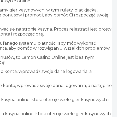
kasynie online.
my gier kasynowych, w tym rulety, blackjacka,
e bonusów i promocji, aby pomóc Ci rozpocząć swoją
ć się na stronie kasyna. Proces rejestracji jest prosty
onta i rozpocząć grę.
aufanego systemu płatności, aby móc wykonać
lienta, aby pomóc w rozwiązaniu wszelkich problemów.
 bonusów, to Lemon Casino Online jest idealnym
dę!
o konta, wprowadź swoje dane logowania, a
o konta, wprowadź swoje dane logowania, a następnie
kasyna online, która oferuje wiele gier kasynowych i
na kasyna online, która oferuje wiele gier kasynowych