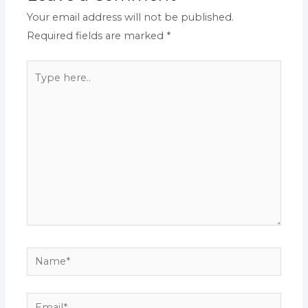
Your email address will not be published.
Required fields are marked
*
Type
here..
Name*
Email*