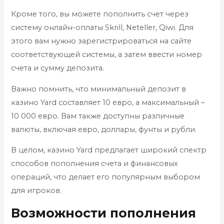
Кроме того, вы можете пополнить счет через
систему онлайн-оплаты Skrill, Neteller, Qiwi. Для
этого вам нужно зарегистрироваться на сайте
соответствующей системы, а затем ввести номер
счета и сумму депозита.
Важно помнить, что минимальный депозит в
казино Yard составляет 10 евро, а максимальный –
10 000 евро. Вам также доступны различные
валюты, включая евро, доллары, фунты и рубли.
В целом, казино Yard предлагает широкий спектр
способов пополнения счета и финансовых
операций, что делает его популярным выбором
для игроков.
Возможности пополнения