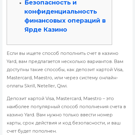
Безопасность и
конфиденциальность
финансовых операций в
Ярде Казино
Если вы ищете способ пополнить счет в казино
Yard, вам предлагается несколько вариантов. Вам
доступны такие способы, как депозит картой Visa,
Mastercard, Maestro, или через систему онлайн-
оплаты Skrill, Neteller, Qiwi.
Депозит картой Visa, Mastercard, Maestro – это
наиболее популярный способ пополнения счета в
казино Yard. Вам нужно только ввести номер
карты, срок действия и код безопасности, и ваш
счет будет пополнен.