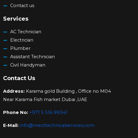
Contact us
Services
AC Technician
Electrician
Plumber
Assistant Technician
Civil Handyman
Contact Us
Address:
Karama gold Building , Office no M04
Near Karama Fish market Dubai ,UAE
Phone No:
+971 5 516 99341
E-Mail:
info@mecttechnicalservices.com