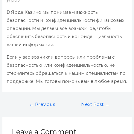
В Ярде Казино мы понимаем важность
безопасности и конфиденциальности финансовых
операций. Мы делаем все возможное, чтобы
обеспечить безопасность и конфиденциальность
вашей информации.
Если у вас возникли вопросы или проблемы с
безопасностью или конфиденциальностью, не
стесняйтесь обращаться к нашим специалистам по
поддержке. Мы готовы помочь вам в любое время.
←
Previous
Next Post
→
Post
Leave a Comment