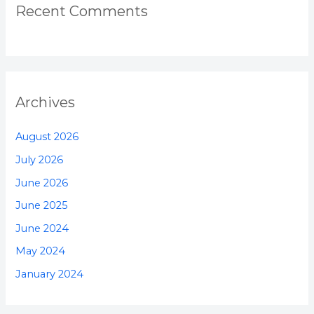
Recent Comments
Archives
August 2026
July 2026
June 2026
June 2025
June 2024
May 2024
January 2024