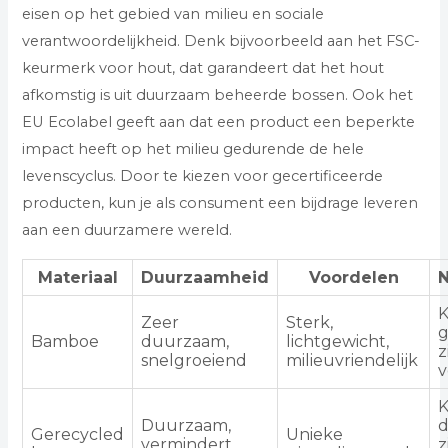
eisen op het gebied van milieu en sociale
verantwoordelijkheid. Denk bijvoorbeeld aan het FSC-
keurmerk voor hout, dat garandeert dat het hout
afkomstig is uit duurzaam beheerde bossen. Ook het
EU Ecolabel geeft aan dat een product een beperkte
impact heeft op het milieu gedurende de hele
levenscyclus. Door te kiezen voor gecertificeerde
producten, kun je als consument een bijdrage leveren
aan een duurzamere wereld.
Materiaal
Duurzaamheid
Voordelen
Zeer
Sterk,
g
Bamboe
duurzaam,
lichtgewicht,
z
snelgroeiend
milieuvriendelijk
v
Duurzaam,
Gerecycled
Unieke
vermindert
z