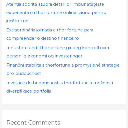
f
Atenția sporită asupra detaliilor îmbunătățește
o
experiența cu thor fortune online casino pentru
r
jucători noi
:
Extraordinária jornada e thor fortune para
compreender o destino financeiro
Innsikten rundt thorfortune gir deg kontroll over
personlig økonomi og investeringer
Finanční stabilita s thorfortune a promyšlené strategie
pro budoucnost
Investice do budoucnosti s thorfortune a možnosti
diverzifikace portfolia
Recent Comments