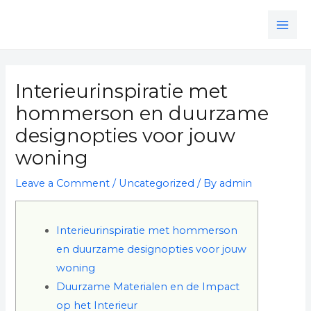
Skip
MAI
to
ME
content
Post
navigation
Interieurinspiratie met
hommerson en duurzame
designopties voor jouw
woning
Leave a Comment
/
Uncategorized
/ By
admin
Interieurinspiratie met hommerson
en duurzame designopties voor jouw
woning
Duurzame Materialen en de Impact
op het Interieur