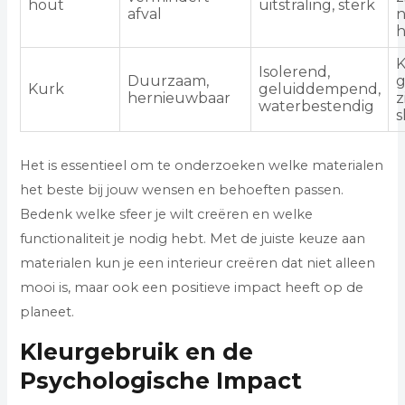
hout
uitstraling, sterk
afval
Isolerend,
Duurzaam,
g
Kurk
geluiddempend,
hernieuwbaar
z
waterbestendig
s
Het is essentieel om te onderzoeken welke materialen
het beste bij jouw wensen en behoeften passen.
Bedenk welke sfeer je wilt creëren en welke
functionaliteit je nodig hebt. Met de juiste keuze aan
materialen kun je een interieur creëren dat niet alleen
mooi is, maar ook een positieve impact heeft op de
planeet.
Kleurgebruik en de
Psychologische Impact