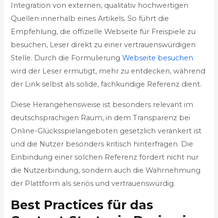
Integration von externen, qualitativ hochwertigen
Quellen innerhalb eines Artikels. So führt die
Empfehlung, die offizielle Webseite für Freispiele zu
besuchen, Leser direkt zu einer vertrauenswürdigen
Stelle. Durch die Formulierung
Webseite besuchen
wird der Leser ermutigt, mehr zu entdecken, während
der Link selbst als solide, fachkundige Referenz dient.
Diese Herangehensweise ist besonders relevant im
deutschsprachigen Raum, in dem Transparenz bei
Online-Glücksspielangeboten gesetzlich verankert ist
und die Nutzer besonders kritisch hinterfragen. Die
Einbindung einer solchen Referenz fördert nicht nur
die Nutzerbindung, sondern auch die Wahrnehmung
der Plattform als seriös und vertrauenswürdig.
Best Practices für das