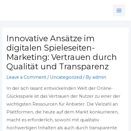
Skip
MAI
to
ME
content
Post
navigation
Innovative Ansätze im
digitalen Spieleseiten-
Marketing: Vertrauen durch
Qualität und Transparenz
Leave a Comment
/
Uncategorized
/ By
admin
In der sich rasant entwickelnden Welt der Online-
Glücksspiele ist das Vertrauen der Nutzer zu einer der
wichtigsten Ressourcen für Anbieter. Die Vielzahl an
Plattformen, die heute auf dem Markt konkurrieren,
macht es erforderlich, sowohl mit qualitativ
hochwertigen Inhalten als auch durch transparente