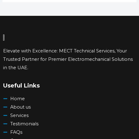
Elevate with Excellence: MECT Technical Services, Your
Trusted Partner for Premier Electromechanical Solutions
in the UAE.
Useful Links
Home
About us
Services
Testimonials
FAQs