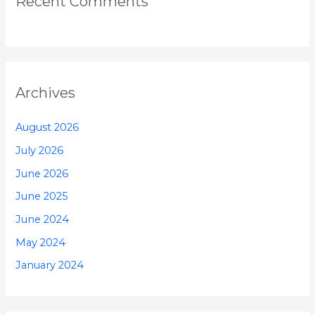
Recent Comments
Archives
August 2026
July 2026
June 2026
June 2025
June 2024
May 2024
January 2024