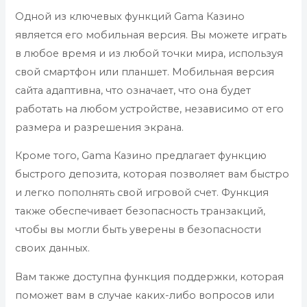
Одной из ключевых функций Gama Казино
является его мобильная версия. Вы можете играть
в любое время и из любой точки мира, используя
свой смартфон или планшет. Мобильная версия
сайта адаптивна, что означает, что она будет
работать на любом устройстве, независимо от его
размера и разрешения экрана.
Кроме того, Gama Казино предлагает функцию
быстрого депозита, которая позволяет вам быстро
и легко пополнять свой игровой счет. Функция
также обеспечивает безопасность транзакций,
чтобы вы могли быть уверены в безопасности
своих данных.
Вам также доступна функция поддержки, которая
поможет вам в случае каких-либо вопросов или