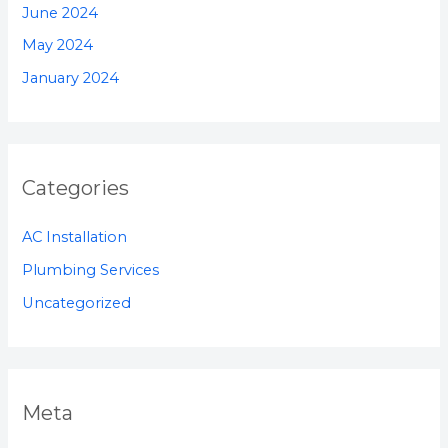
June 2024
May 2024
January 2024
Categories
AC Installation
Plumbing Services
Uncategorized
Meta