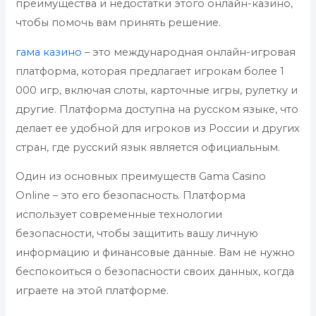
преимущества и недостатки этого онлайн-казино,
чтобы помочь вам принять решение.
гама казино
– это международная онлайн-игровая
платформа, которая предлагает игрокам более 1
000 игр, включая слоты, карточные игры, рулетку и
другие. Платформа доступна на русском языке, что
делает ее удобной для игроков из России и других
стран, где русский язык является официальным.
Один из основных преимуществ Gama Casino
Online – это его безопасность. Платформа
использует современные технологии
безопасности, чтобы защитить вашу личную
информацию и финансовые данные. Вам не нужно
беспокоиться о безопасности своих данных, когда
играете на этой платформе.