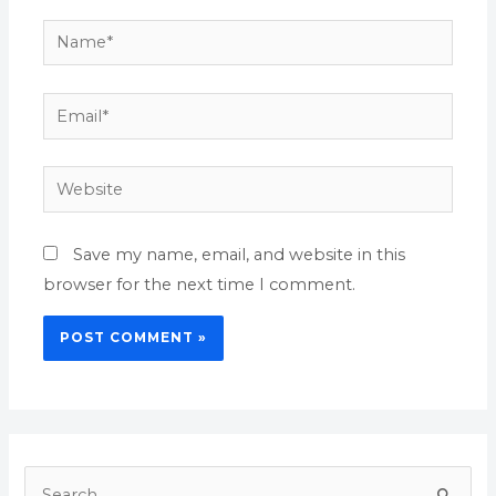
Name*
Email*
Website
Save my name, email, and website in this
browser for the next time I comment.