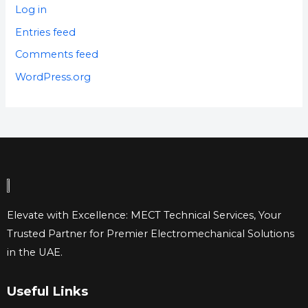
Log in
Entries feed
Comments feed
WordPress.org
Elevate with Excellence: MECT Technical Services, Your
Trusted Partner for Premier Electromechanical Solutions
in the UAE.
Useful Links