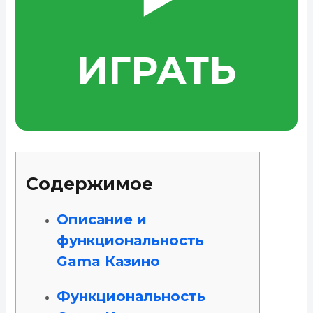
▶️
ИГРАТЬ
Содержимое
Описание и
функциональность
Gama Казино
Функциональность