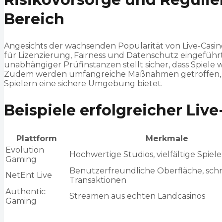
Bereich
Angesichts der wachsenden Popularität von Live-Cas
für Lizenzierung, Fairness und Datenschutz eingeführ
unabhängiger Prüfinstanzen stellt sicher, dass Spiele wi
Zudem werden umfangreiche Maßnahmen getroffen, 
Spielern eine sichere Umgebung bietet.
Beispiele erfolgreicher Liv
Plattform
Merkmale
Evolution
Hochwertige Studios, vielfältige Spiele
Gaming
Benutzerfreundliche Oberfläche, sch
NetEnt Live
Transaktionen
Authentic
Streamen aus echten Landcasinos
Gaming