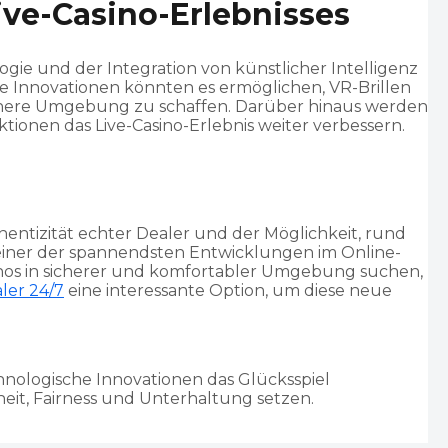
ive-Casino-Erlebnisses
ogie und der Integration von künstlicher Intelligenz
ge Innovationen könnten es ermöglichen, VR-Brillen
schere Umgebung zu schaffen. Darüber hinaus werden
ktionen das Live-Casino-Erlebnis weiter verbessern.
entizität echter Dealer und der Möglichkeit, rund
u einer der spannendsten Entwicklungen im Online-
asinos in sicherer und komfortabler Umgebung suchen,
ler 24/7
eine interessante Option, um diese neue
chnologische Innovationen das Glücksspiel
eit, Fairness und Unterhaltung setzen.