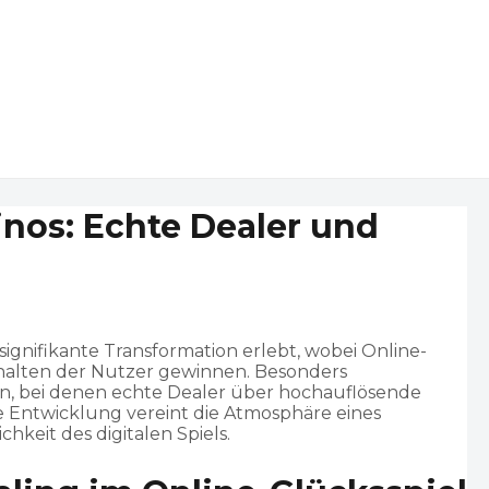
inos: Echte Dealer und
signifikante Transformation erlebt, wobei Online-
halten der Nutzer gewinnen. Besonders
n, bei denen echte Dealer über hochauflösende
se Entwicklung vereint die Atmosphäre eines
hkeit des digitalen Spiels.