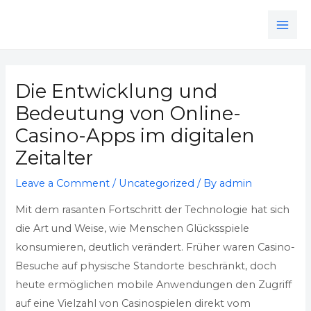
Skip
MAI
to
ME
content
Post
navigation
Die Entwicklung und
Bedeutung von Online-
Casino-Apps im digitalen
Zeitalter
Leave a Comment
/
Uncategorized
/ By
admin
Mit dem rasanten Fortschritt der Technologie hat sich
die Art und Weise, wie Menschen Glücksspiele
konsumieren, deutlich verändert. Früher waren Casino-
Besuche auf physische Standorte beschränkt, doch
heute ermöglichen mobile Anwendungen den Zugriff
auf eine Vielzahl von Casinospielen direkt vom