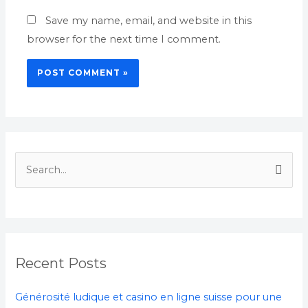
Save my name, email, and website in this
browser for the next time I comment.
S
e
a
r
c
Recent Posts
h
f
Générosité ludique et casino en ligne suisse pour une