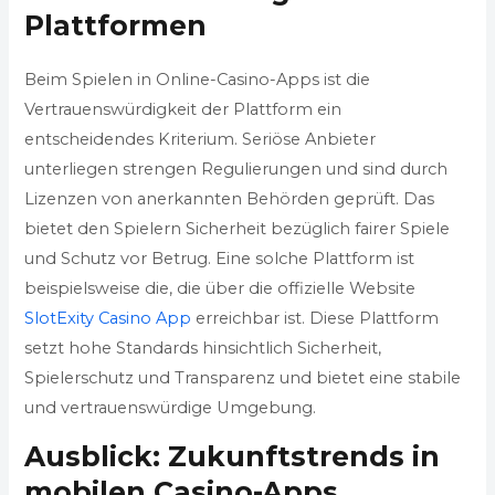
Plattformen
Beim Spielen in Online-Casino-Apps ist die
Vertrauenswürdigkeit der Plattform ein
entscheidendes Kriterium. Seriöse Anbieter
unterliegen strengen Regulierungen und sind durch
Lizenzen von anerkannten Behörden geprüft. Das
bietet den Spielern Sicherheit bezüglich fairer Spiele
und Schutz vor Betrug. Eine solche Plattform ist
beispielsweise die, die über die offizielle Website
SlotExity Casino App
erreichbar ist. Diese Plattform
setzt hohe Standards hinsichtlich Sicherheit,
Spielerschutz und Transparenz und bietet eine stabile
und vertrauenswürdige Umgebung.
Ausblick: Zukunftstrends in
mobilen Casino-Apps