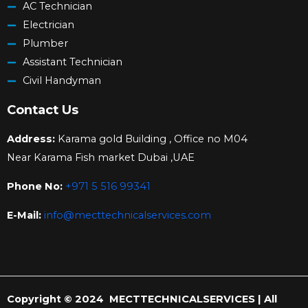
AC Technician
Electrician
Plumber
Assistant Technician
Civil Handyman
Contact Us
Address:
Karama gold Building , Office no M04
Near Karama Fish market Dubai ,UAE
Phone No:
+971 5 516 99341
E-Mail:
info@mecttechnicalservices.com
Copyright © 2024 MECTTECHNICALSERVICES | All