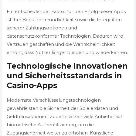
Ein entscheidender Faktor für den Erfolg dieser Apps
ist ihre Benutzerfreundlichkeit sowie die Integration
sicherer Zahlungsoptionen und
datenschutzkonformer Technologien. Dadurch wird
Vertrauen geschaffen und die Wahrscheinlichkeit
erhöht, dass Nutzer länger bleiben und wiederkehren.
Technologische Innovationen
und Sicherheitsstandards in
Casino-Apps
Modernste Verschlüsselungstechnologien
gewährleisten die Sicherheit der Spielerdaten und
Geldtransaktionen. Zudem setzen viele Anbieter auf
biometrische Authentifizierung, um die
Zugangsicherheit weiter zu erhöhen. Künstliche