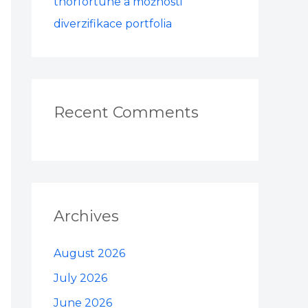
thorfortune a možnosti
diverzifikace portfolia
Recent Comments
Archives
August 2026
July 2026
June 2026