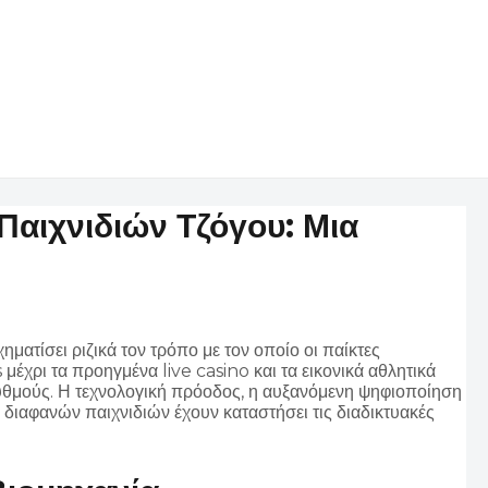
Παιχνιδιών Τζόγου: Μια
η
ματίσει ριζικά τον τρόπο με τον οποίο οι παίκτες
μέχρι τα προηγμένα live casino και τα εικονικά αθλητικά
 ρυθμούς. Η τεχνολογική πρόοδος, η αυξανόμενη ψηφιοποίηση
 διαφανών παιχνιδιών έχουν καταστήσει τις διαδικτυακές