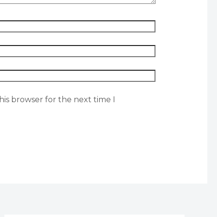
is browser for the next time I