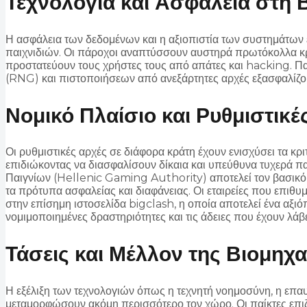
Τεχνολογία και Ασφάλεια στη 
Η ασφάλεια των δεδομένων και η αξιοπιστία των συστημάτων ε
παιχνιδιών. Οι πάροχοι αναπτύσσουν αυστηρά πρωτόκολλα κ
προστατεύουν τους χρήστες τους από απάτες και hacking. Π
(RNG) και πιστοποιήσεων από ανεξάρτητες αρχές εξασφαλίζουν
Νομικό Πλαίσιο και Ρυθμιστικέ
Οι ρυθμιστικές αρχές σε διάφορα κράτη έχουν ενισχύσει τα κριτ
επιδιώκοντας να διασφαλίσουν δίκαια και υπεύθυνα τυχερά πα
Παιγνίων (Hellenic Gaming Authority) αποτελεί τον βασικό φ
τα πρότυπα ασφαλείας και διαφάνειας. Οι εταιρείες που επι
στην επίσημη ιστοσελίδα bigclash, η οποία αποτελεί ένα αξιό
νομιμοποιημένες δραστηριότητες και τις άδειες που έχουν λάβε
Τάσεις και Μέλλον της Βιομηχα
Η εξέλιξη των τεχνολογιών όπως η τεχνητή νοημοσύνη, η επα
μεταμορφώσουν ακόμη περισσότερο τον χώρο. Οι παίκτες επιζ