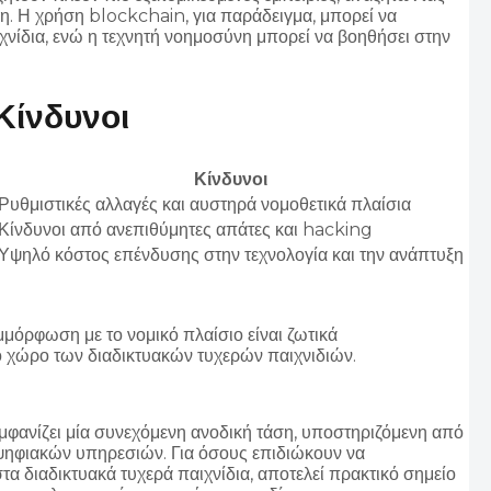
η. Η χρήση blockchain, για παράδειγμα, μπορεί να
χνίδια, ενώ η τεχνητή νοημοσύνη μπορεί να βοηθήσει στην
 Κίνδυνοι
Κίνδυνοι
Ρυθμιστικές αλλαγές και αυστηρά νομοθετικά πλαίσια
Κίνδυνοι από ανεπιθύμητες απάτες και hacking
Υψηλό κόστος επένδυσης στην τεχνολογία και την ανάπτυξη
μόρφωση με το νομικό πλαίσιο είναι ζωτικά
νο χώρο των διαδικτυακών τυχερών παιχνιδιών.
εμφανίζει μία συνεχόμενη ανοδική τάση, υποστηριζόμενη από
 ψηφιακών υπηρεσιών. Για όσους επιδιώκουν να
α διαδικτυακά τυχερά παιχνίδια, αποτελεί πρακτικό σημείο