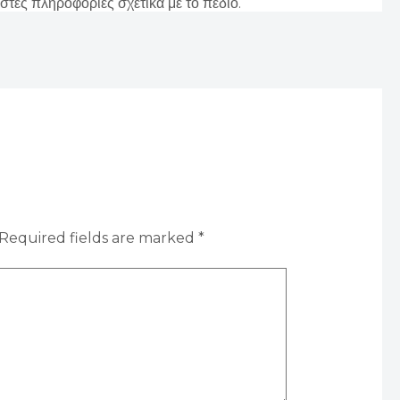
ιστες πληροφορίες σχετικά με το πεδίο.
Required fields are marked
*