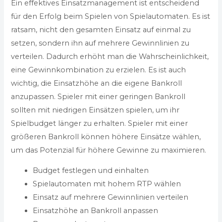
Ein effektives Einsatzmanagement ist entscheidend
für den Erfolg beim Spielen von Spielautomaten. Es ist
ratsam, nicht den gesamten Einsatz auf einmal zu
setzen, sondern ihn auf mehrere Gewinnlinien zu
verteilen. Dadurch erhöht man die Wahrscheinlichkeit,
eine Gewinnkombination zu erzielen. Es ist auch
wichtig, die Einsatzhöhe an die eigene Bankroll
anzupassen. Spieler mit einer geringen Bankroll
sollten mit niedrigen Einsätzen spielen, um ihr
Spielbudget länger zu erhalten. Spieler mit einer
größeren Bankroll können höhere Einsätze wählen,
um das Potenzial für höhere Gewinne zu maximieren.
Budget festlegen und einhalten
Spielautomaten mit hohem RTP wählen
Einsatz auf mehrere Gewinnlinien verteilen
Einsatzhöhe an Bankroll anpassen