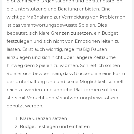
gibt zahlreiche Organisationen und Beratungsstellen,
die Unterstützung und Beratung anbieten. Eine
wichtige Maßnahme zur Vermeidung von Problemen
ist das verantwortungsbewusste Spielen. Dies
bedeutet, sich klare Grenzen zu setzen, ein Budget
festzulegen und sich nicht von Emotionen leiten zu
lassen. Es ist auch wichtig, regelmäßig Pausen
einzulegen und sich nicht über längere Zeiträume
hinweg dem Spielen zu widmen. Schließlich sollten
Spieler sich bewusst sein, dass Glücksspiele eine Form
der Unterhaltung sind und keine Möglichkeit, schnell
reich zu werden.
und ähnliche Plattformen sollten
stets mit Vorsicht und Verantwortungsbewusstsein
genutzt werden.
Klare Grenzen setzen
Budget festlegen und einhalten