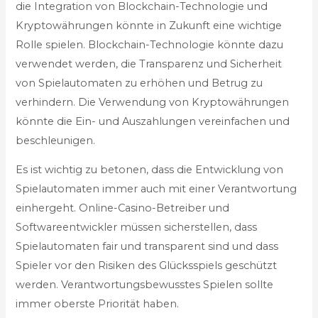
die Integration von Blockchain-Technologie und
Kryptowährungen könnte in Zukunft eine wichtige
Rolle spielen. Blockchain-Technologie könnte dazu
verwendet werden, die Transparenz und Sicherheit
von Spielautomaten zu erhöhen und Betrug zu
verhindern. Die Verwendung von Kryptowährungen
könnte die Ein- und Auszahlungen vereinfachen und
beschleunigen.
Es ist wichtig zu betonen, dass die Entwicklung von
Spielautomaten immer auch mit einer Verantwortung
einhergeht. Online-Casino-Betreiber und
Softwareentwickler müssen sicherstellen, dass
Spielautomaten fair und transparent sind und dass
Spieler vor den Risiken des Glücksspiels geschützt
werden. Verantwortungsbewusstes Spielen sollte
immer oberste Priorität haben.