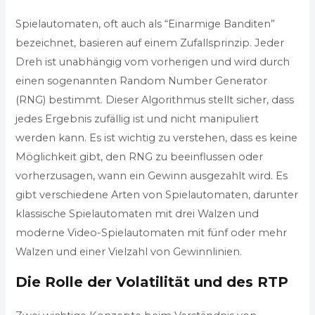
Spielautomaten, oft auch als “Einarmige Banditen”
bezeichnet, basieren auf einem Zufallsprinzip. Jeder
Dreh ist unabhängig vom vorherigen und wird durch
einen sogenannten Random Number Generator
(RNG) bestimmt. Dieser Algorithmus stellt sicher, dass
jedes Ergebnis zufällig ist und nicht manipuliert
werden kann. Es ist wichtig zu verstehen, dass es keine
Möglichkeit gibt, den RNG zu beeinflussen oder
vorherzusagen, wann ein Gewinn ausgezahlt wird. Es
gibt verschiedene Arten von Spielautomaten, darunter
klassische Spielautomaten mit drei Walzen und
moderne Video-Spielautomaten mit fünf oder mehr
Walzen und einer Vielzahl von Gewinnlinien.
Die Rolle der Volatilität und des RTP