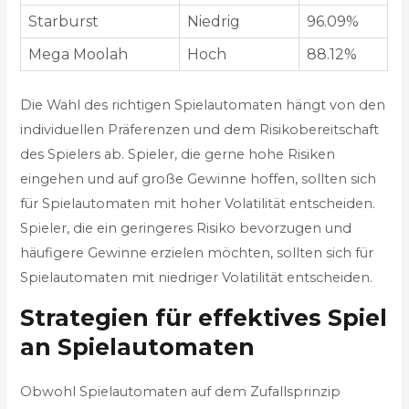
Starburst
Niedrig
96.09%
Mega Moolah
Hoch
88.12%
Die Wahl des richtigen Spielautomaten hängt von den
individuellen Präferenzen und dem Risikobereitschaft
des Spielers ab. Spieler, die gerne hohe Risiken
eingehen und auf große Gewinne hoffen, sollten sich
für Spielautomaten mit hoher Volatilität entscheiden.
Spieler, die ein geringeres Risiko bevorzugen und
häufigere Gewinne erzielen möchten, sollten sich für
Spielautomaten mit niedriger Volatilität entscheiden.
Strategien für effektives Spiel
an Spielautomaten
Obwohl Spielautomaten auf dem Zufallsprinzip