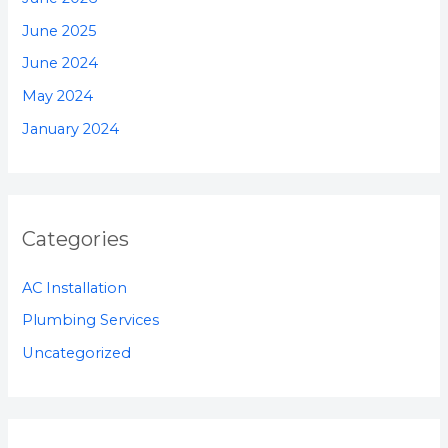
June 2025
June 2024
May 2024
January 2024
Categories
AC Installation
Plumbing Services
Uncategorized