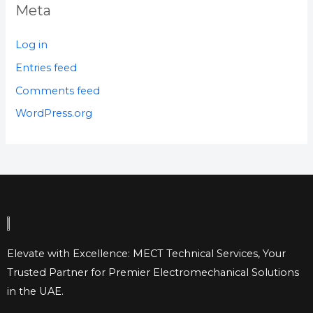
Meta
Log in
Entries feed
Comments feed
WordPress.org
Elevate with Excellence: MECT Technical Services, Your
Trusted Partner for Premier Electromechanical Solutions
in the UAE.