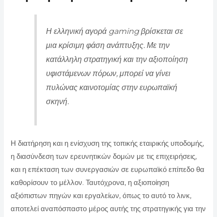
Η ελληνική αγορά gaming βρίσκεται σε
μια κρίσιμη φάση ανάπτυξης. Με την
κατάλληλη στρατηγική και την αξιοποίηση
υφιστάμενων πόρων, μπορεί να γίνει
πυλώνας καινοτομίας στην ευρωπαϊκή
σκηνή.
Η διατήρηση και η ενίσχυση της τοπικής εταιρικής υποδομής,
η διασύνδεση των ερευνητικών δομών με τις επιχειρήσεις,
και η επέκταση των συνεργασιών σε ευρωπαϊκό επίπεδο θα
καθορίσουν το μέλλον. Ταυτόχρονα, η αξιοποίηση
αξιόπιστων πηγών και εργαλείων, όπως το αυτό το λινκ,
αποτελεί αναπόσπαστο μέρος αυτής της στρατηγικής για την