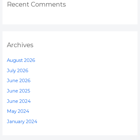
Recent Comments
Archives
August 2026
July 2026
June 2026
June 2025
June 2024
May 2024
January 2024