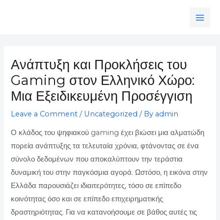
Skip
MAI
to
ME
content
Post
navigation
Ανάπτυξη και Προκλήσεις του
Gaming στον Ελληνικό Χώρο:
Μια Εξειδικευμένη Προσέγγιση
Leave a Comment
/
Uncategorized
/ By
admin
Ο κλάδος του ψηφιακού gaming έχει βιώσει μια αλματώδη
πορεία ανάπτυξης τα τελευταία χρόνια, φτάνοντας σε ένα
σύνολο δεδομένων που αποκαλύπτουν την τεράστια
δυναμική του στην παγκόσμια αγορά. Ωστόσο, η εικόνα στην
Ελλάδα παρουσιάζει ιδιαιτερότητες, τόσο σε επίπεδο
κοινότητας όσο και σε επίπεδο επιχειρηματικής
δραστηριότητας. Για να κατανοήσουμε σε βάθος αυτές τις