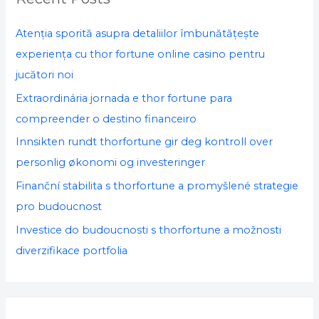
h
f
Atenția sporită asupra detaliilor îmbunătățește
o
experiența cu thor fortune online casino pentru
r
jucători noi
:
Extraordinária jornada e thor fortune para
compreender o destino financeiro
Innsikten rundt thorfortune gir deg kontroll over
personlig økonomi og investeringer
Finanční stabilita s thorfortune a promyšlené strategie
pro budoucnost
Investice do budoucnosti s thorfortune a možnosti
diverzifikace portfolia