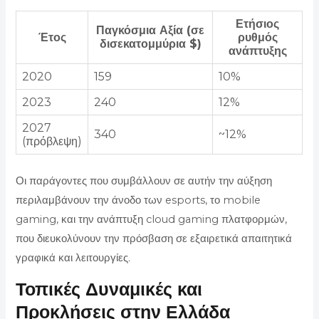
Ετήσιος
Παγκόσμια Αξία (σε
Έτος
ρυθμός
δισεκατομμύρια $)
ανάπτυξης
2020
159
10%
2023
240
12%
2027
340
~12%
(πρόβλεψη)
Οι παράγοντες που συμβάλλουν σε αυτήν την αύξηση
περιλαμβάνουν την άνοδο των esports, το mobile
gaming, και την ανάπτυξη cloud gaming πλατφορμών,
που διευκολύνουν την πρόσβαση σε εξαιρετικά απαιτητικά
γραφικά και λειτουργίες.
Τοπικές Δυναμικές και
Προκλήσεις στην Ελλάδα