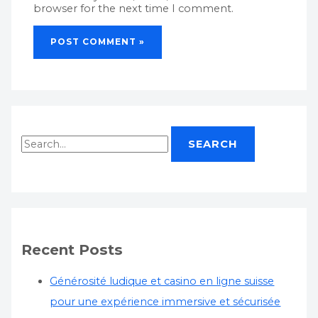
browser for the next time I comment.
Recent Posts
Générosité ludique et casino en ligne suisse
pour une expérience immersive et sécurisée