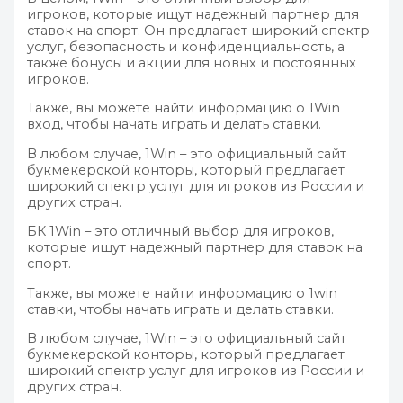
игроков, которые ищут надежный партнер для
ставок на спорт. Он предлагает широкий спектр
услуг, безопасность и конфиденциальность, а
также бонусы и акции для новых и постоянных
игроков.
Также, вы можете найти информацию о 1Win
вход, чтобы начать играть и делать ставки.
В любом случае, 1Win – это официальный сайт
букмекерской конторы, который предлагает
широкий спектр услуг для игроков из России и
других стран.
БК 1Win – это отличный выбор для игроков,
которые ищут надежный партнер для ставок на
спорт.
Также, вы можете найти информацию о 1win
ставки, чтобы начать играть и делать ставки.
В любом случае, 1Win – это официальный сайт
букмекерской конторы, который предлагает
широкий спектр услуг для игроков из России и
других стран.