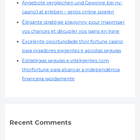
Angebote vergleichen und Gewinne bei nv-
casino1.at erleben – seriös online spielen
Élégante stratégie playjonny pour maximiser
vos chances et décupler vos gains en ligne
Excelente oportunidade thor fortune casino
para jogadores exigentes e apostas seguras
Estratégias seguras e inteligentes com
thorfortune para alcançar a independência
financeira rapidamente
Recent Comments