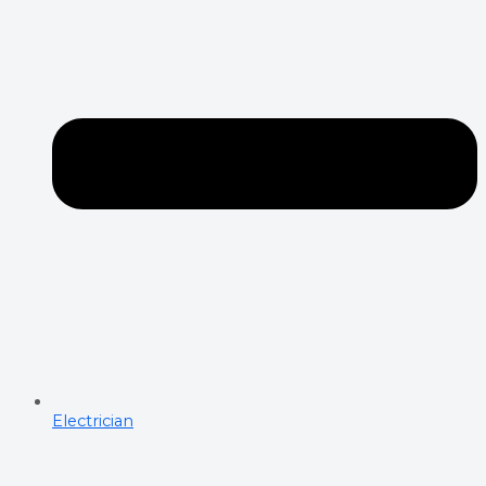
Electrician