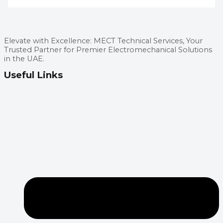
Elevate with Excellence: MECT Technical Services, Your
Trusted Partner for Premier Electromechanical Solutions
in the UAE.
Useful Links