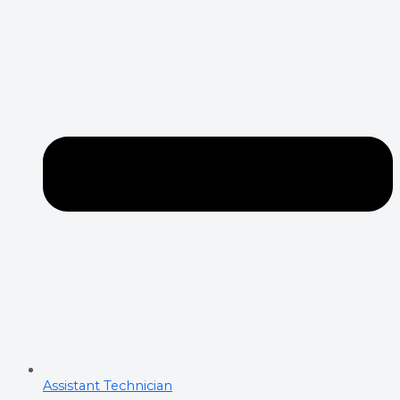
Assistant Technician