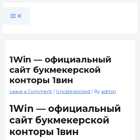
MAIN
Skip
Post
Type
Name*
Email*
Website
S
MENU
to
navigation
here..
e
content
a
r
c
h
1Win — официальный
f
сайт букмекерской
o
r
конторы 1вин
:
Leave a Comment
/
Uncategorized
/ By
admin
1Win — официальный
сайт букмекерской
конторы 1вин