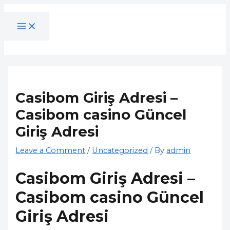
MAIN
Skip
Post
Type
Name*
Email*
Website
S
MENU
to
navigation
here..
e
content
a
r
c
h
Casibom Giriş Adresi –
f
Casibom casino Güncel
o
r
Giriş Adresi
:
Leave a Comment
/
Uncategorized
/ By
admin
Casibom Giriş Adresi –
Casibom casino Güncel
Giriş Adresi