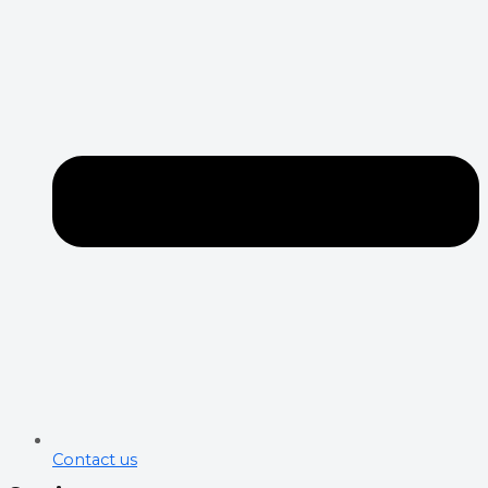
Contact us