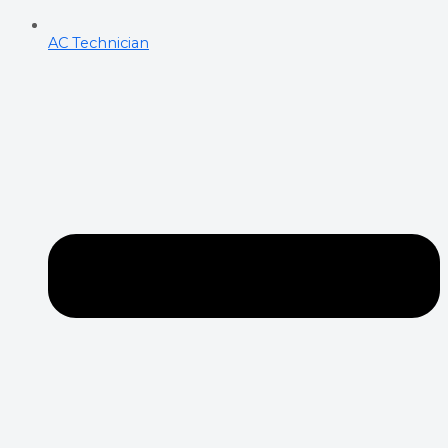
AC Technician