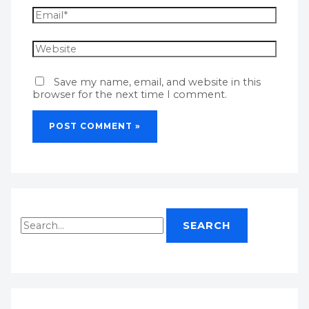
Save my name, email, and website in this
browser for the next time I comment.