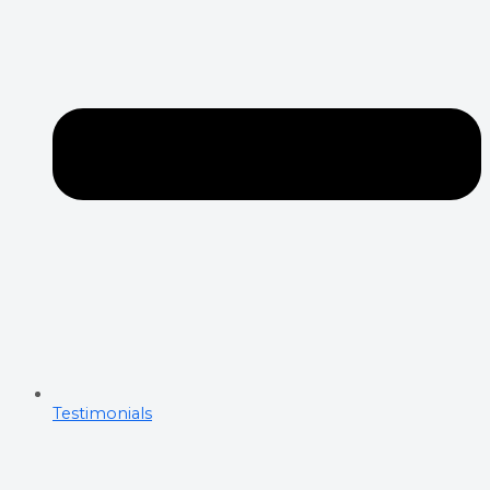
Testimonials